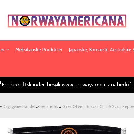
ter
Meksikanske Produkter
Japanske, Koreansk, Australske
For bedriftskunder, besøk www.norwayamericanabedrift
»
Dagligvare Handel
»
Hermetikk
»
Gaea Oliven Snacks Chili & Svart Peppe