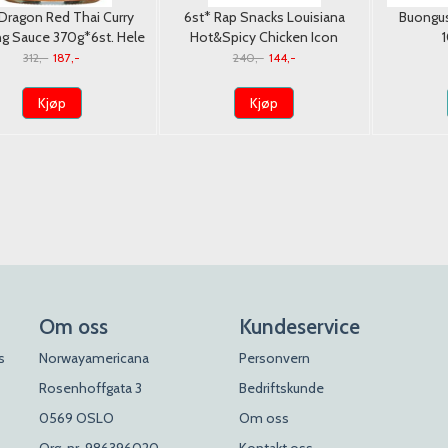
 Dragon Red Thai Curry
6st* Rap Snacks Louisiana
Buongus
g Sauce 370g*6st. Hele
Hot&Spicy Chicken Icon
Eske/Dato
Ramen Noodles 6
312,-
187,-
240,-
144,-
Kjøp
Kjøp
Om oss
Kundeservice
s
Norwayamericana
Personvern
Rosenhoffgata 3
Bedriftskunde
0569 OSLO
Om oss