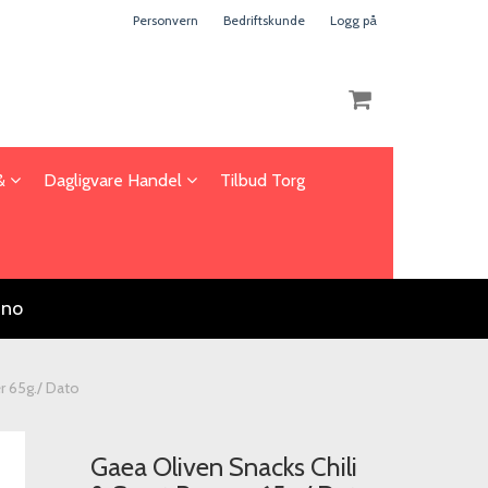
Personvern
Bedriftskunde
Logg på
 &
Dagligvare Handel
Tilbud Torg
Nullstill
Trykk ENTER for å søke
.no
r 65g./ Dato
Gaea Oliven Snacks Chili