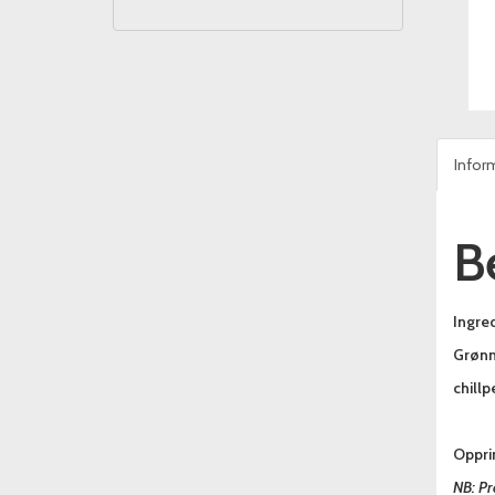
Infor
B
Ingred
Grønne
chillp
Oppri
NB: Pr