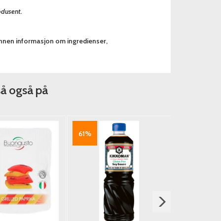
odusent.
annen informasjon om ingredienser,
så også på
61%
35%