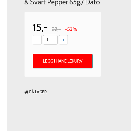
& Svart Pepper 65g./ Dato
15,-
32,-
-53%
-
+
LEGG I HANDLEKURV
PÅ LAGER