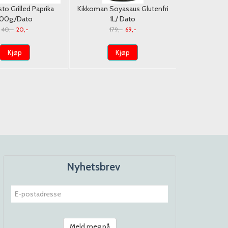
to Grilled Paprika
Kikkoman Soyasaus Glutenfri
Paldo Vol
100g./Dato
1L/ Dato
Noodle 14
40,-
20,-
179,-
69,-
145,
Kjøp
Kjøp
K
Nyhetsbrev
Meld meg på