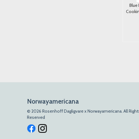
Patak's Tandoori 450g.
Superbra Risstto Ris
Blue
m/Steinsopp Økologisk 250g.
Cookin
65,-
33,-
67,-
Kjøp
Kjøp
Norwayamericana
© 2026 Rosenhoff Dagligvare x Norwayamericana. All Right
Reserved