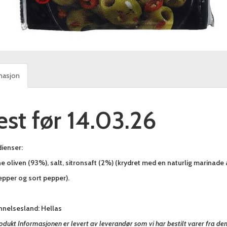
masjon
est før 14.03.26
ienser:
 oliven (93%), salt, sitronsaft (2%) (krydret med en naturlig marinade 
epper og sort pepper).
nnelsesland: Hellas
odukt Informasjonen er levert av leverandør som vi har bestilt varer fra de