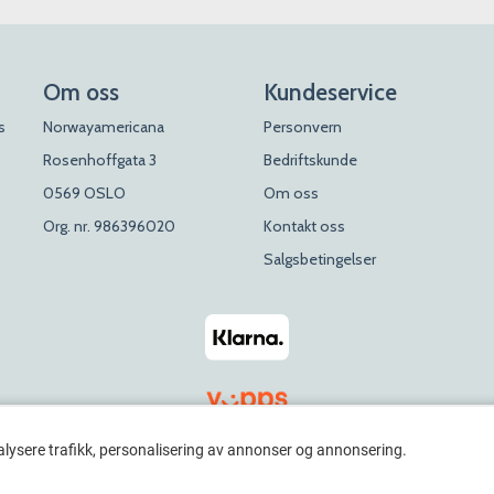
Om oss
Kundeservice
s
Norwayamericana
Personvern
Rosenhoffgata 3
Bedriftskunde
0569 OSLO
Om oss
Org. nr. 986396020
Kontakt oss
Salgsbetingelser
alysere trafikk, personalisering av annonser og annonsering.
© 2026 Rosenhoff Dagligvare x Norwayamericana. All Rights Reserved