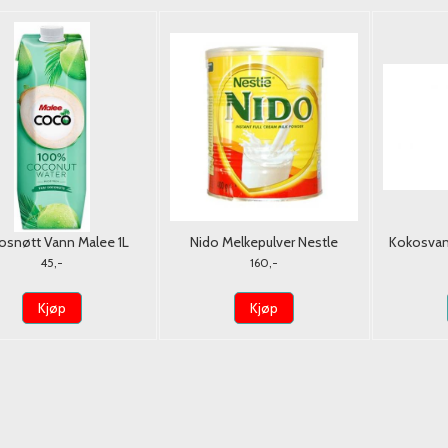
osnøtt Vann Malee 1L
Nido Melkepulver Nestle
Kokosvan
400g. (Tørrmelk)
45,-
160,-
Kjøp
Kjøp