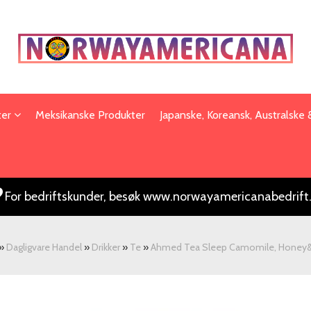
ter
Meksikanske Produkter
Japanske, Koreansk, Australske
For bedriftskunder, besøk www.norwayamericanabedrift
»
Dagligvare Handel
»
Drikker
»
Te
»
Ahmed Tea Sleep Camomile, Honey&