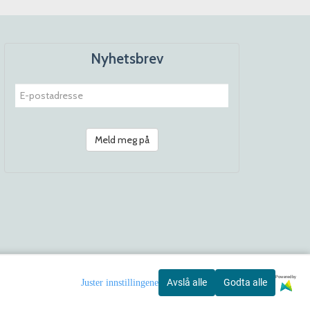
Nyhetsbrev
Meld meg på
Powered by
Avslå alle
Godta alle
Juster innstillingene