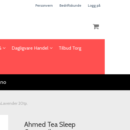
Personvern
Bedriftskunde
Logg på
 &
Dagligvare Handel
Tilbud Torg
Nullstill
Trykk ENTER for å søke
.no
Lavender 20tp.
Ahmed Tea Sleep