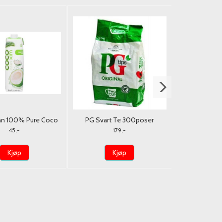
n 100% Pure Coco
PG Svart Te 300poser
Pumpkin Pure M
Xim 1L
425
45,-
179,-
Kjøp
Kjøp
K