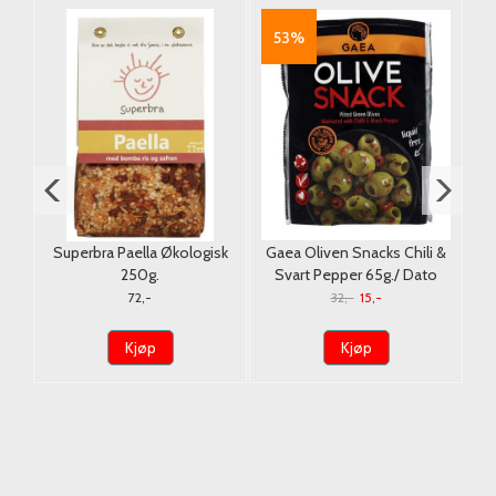
53%
l
Superbra Paella Økologisk
Gaea Oliven Snacks Chili &
250g.
Svart Pepper 65g./ Dato
72,-
32,-
15,-
Kjøp
Kjøp