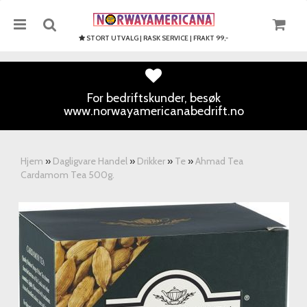
STORT UTVALG | RASK SERVICE | FRAKT 99,-
For bedriftskunder, besøk
www.norwayamericanabedrift.no
Nullstill
Trykk ENTER for å søke
Hjem
»
Dagligvare Handel
»
Drikker
»
Te
»
Ahmad Tea
Cardamom Tea 500g.