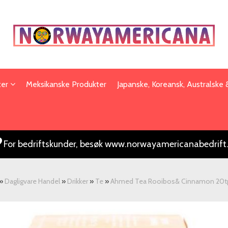
ter
Meksikanske Produkter
Japanske, Koreansk, Australske
For bedriftskunder, besøk www.norwayamericanabedrift
»
Dagligvare Handel
»
Drikker
»
Te
»
Ahmed Tea Rooibos& Cinnamon 20t