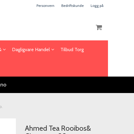
Personvern
Bedriftskunde
Logg på
 &
Dagligvare Handel
Tilbud Torg
Nullstill
Trykk ENTER for å søke
.no
p.
Ahmed Tea Rooibos&