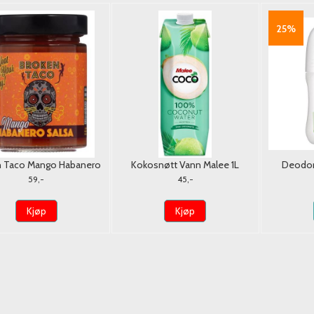
25%
n Taco Mango Habanero
Kokosnøtt Vann Malee 1L
Deodora
Salsa 250g.
G
59,-
45,-
Kjøp
Kjøp