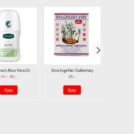
nt Aloe Vera Dr.
Sina Ingefær Sukkertøy
Nido Melke
reve 50ml.
Original 56g.
900G. (
40,-
30,-
25,-
3
Kjøp
Kjøp
K