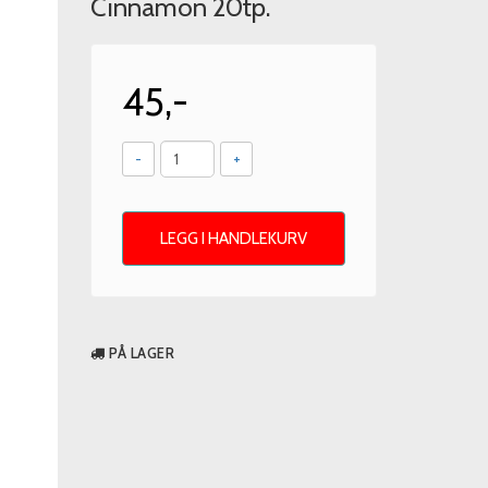
Cinnamon 20tp.
45,-
-
+
LEGG I HANDLEKURV
PÅ LAGER