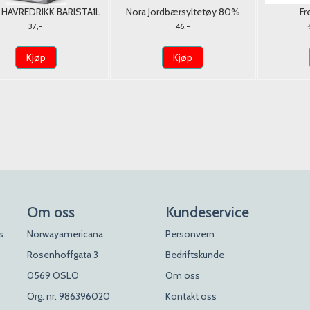
 HAVREDRIKK BARISTA1L
Nora Jordbærsyltetøy 80%
Fr
u/Tilsatt Sukker 275g.
150g*
37,-
46,-
Kjøp
Kjøp
Om oss
Kundeservice
s
Norwayamericana
Personvern
Rosenhoffgata 3
Bedriftskunde
0569 OSLO
Om oss
Org. nr. 986396020
Kontakt oss