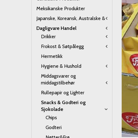
Meksikanske Produkter
Japanske, Koreansk, Australske &
Dagligvare Handel
Drikker
Frokost & Søtpålegg
Hermetikk
Hygiene & Hushold
Middagsvarer og
middagstilbehør
Rullepapir og Lighter
Snacks & Godteri og
Sjokolade
Chips
Godteri
Nøtter&Frø