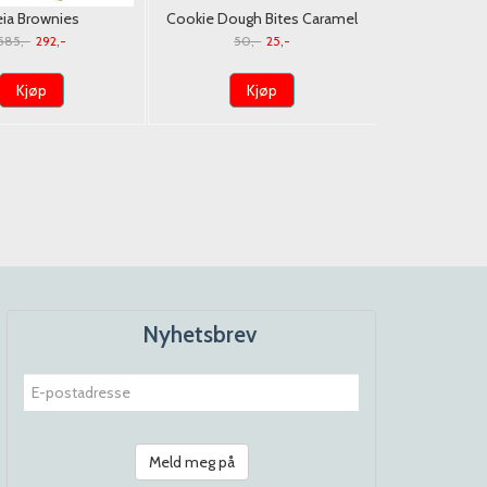
eia Brownies
Cookie Dough Bites Caramel
Lil Dutch 
13st./Eske/ Dato
3.1oz (88g). USA/Dato
Cookies
585,-
292,-
50,-
25,-
60,
Kjøp
Kjøp
K
Nyhetsbrev
Meld meg på