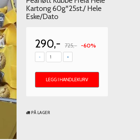
Peanøtt Kubbe Freia Hele
Kartong 60g*25st./ Hele
Eske/Dato
290,-
725,-
-60%
-
+
LEGG I HANDLEKURV
PÅ LAGER