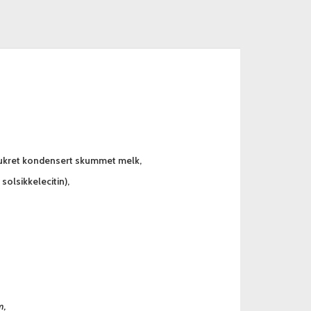
sukret kondensert skummet melk,
solsikkelecitin),
m,