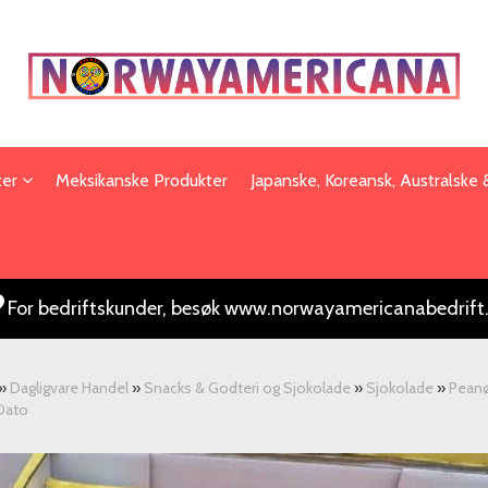
ter
Meksikanske Produkter
Japanske, Koreansk, Australske
For bedriftskunder, besøk www.norwayamericanabedrift
»
Dagligvare Handel
»
Snacks & Godteri og Sjokolade
»
Sjokolade
»
Peanø
Dato