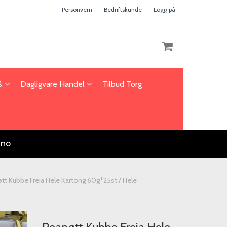
Personvern
Bedriftskunde
Logg på
 &
Dagligvare Handel
Tilbud Torg
Nullstill
Trykk ENTER for å søke
.no
tt Kubbe Freia Hele Kartong 60g*25st./ Hele