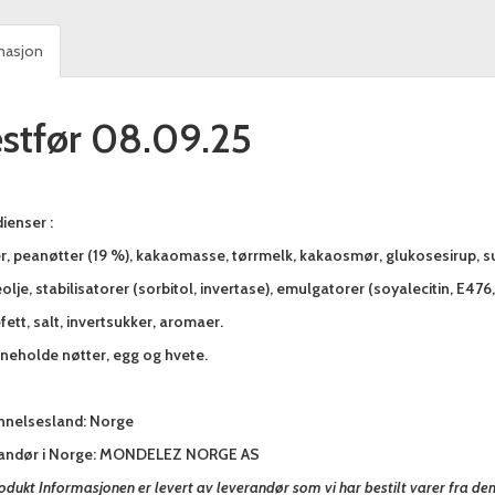
masjon
stfør 08.09.25
ienser :
r, peanøtter (19 %), kakaomasse, tørrmelk, kakaosmør, glukosesirup, 
lje, stabilisatorer (sorbitol, invertase), emulgatorer (soyalecitin, E476, 
ett, salt, invertsukker, aromaer.
nneholde nøtter, egg og hvete.
nnelsesland: Norge
andør i Norge: MONDELEZ NORGE AS
odukt Informasjonen er levert av leverandør som vi har bestilt varer fra de