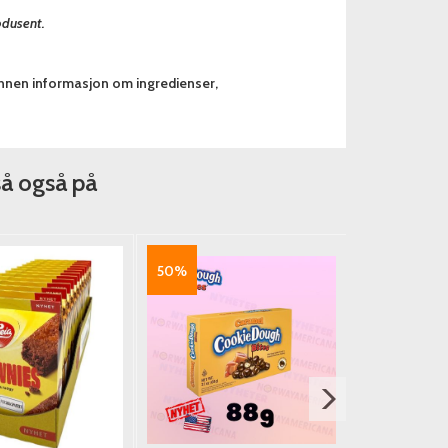
odusent.
annen informasjon om ingredienser,
så også på
50%
67%