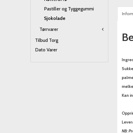
Pastiller og Tyggegummi
Infor
Sjokolade
Tørrvarer
Be
Tilbud Torg
Dato Varer
Ingred
Sukke
palmeo
melkef
Kan i
Oppri
Lever
NB: Pr