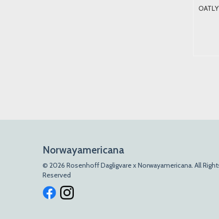
Anthon Berg Fuglegg m/
TIC TAC STRAWBERRY Mix
OATLY
Pistasjsmak 124g.
18G.
79,-
43,-
17,-
Kjøp
Kjøp
Norwayamericana
© 2026 Rosenhoff Dagligvare x Norwayamericana. All Right
Reserved