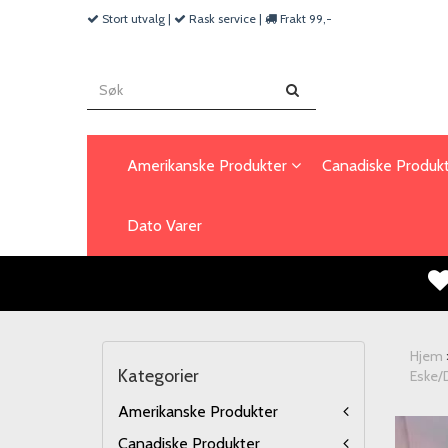
Stort utvalg |
Rask service |
Frakt 99,-
Amerikanske Produkter
Canadiske Produk
Dato Varer
Hjem
Kategorier
Eske/
Amerikanske Produkter
Canadiske Produkter