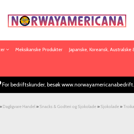
ter
Meksikanske Produkter
Japanske, Koreansk, Australske
For bedriftskunder, besøk www.norwayamericanabedrift
»
Dagligvare Handel
»
Snacks & Godteri og Sjokolade
»
Sjokolade
»
Troika