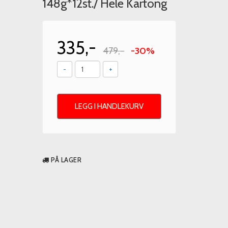
148g*12st./ Hele Kartong
335,-
479,-
-30%
-
+
LEGG I HANDLEKURV
PÅ LAGER