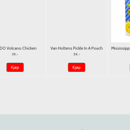
DO Volcano Chicken
Van Holtens Pickle In A Pouch
Mississipp
Noodle 140g.
Pickle Rick 306g.
che
39,-
59,-
Kjøp
Kjøp