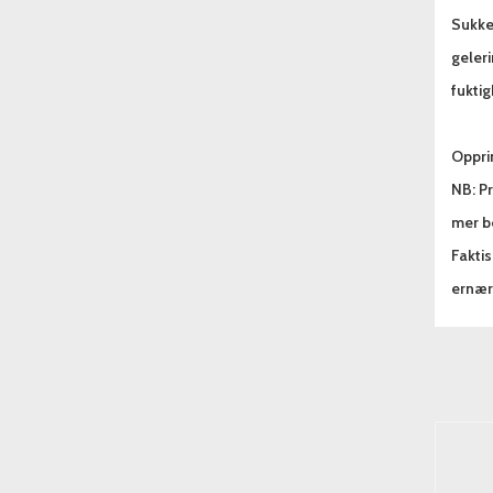
Sukke
geleri
fuktig
Oppri
NB: Pr
mer be
Fakti
ernæri