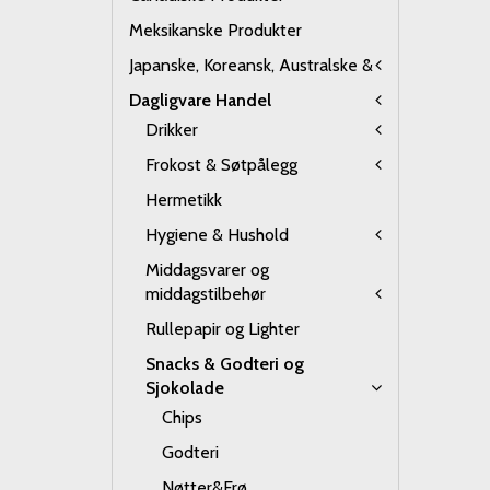
Meksikanske Produkter
Japanske, Koreansk, Australske &
Dagligvare Handel
Drikker
Frokost & Søtpålegg
Hermetikk
Hygiene & Hushold
Middagsvarer og
middagstilbehør
Rullepapir og Lighter
Snacks & Godteri og
Sjokolade
Chips
Godteri
Nøtter&Frø