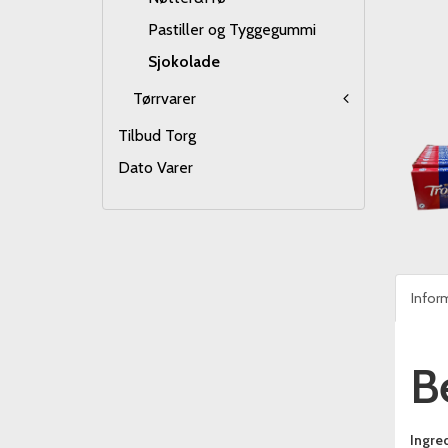
Pastiller og Tyggegummi
Sjokolade
Tørrvarer
Tilbud Torg
Dato Varer
Infor
B
Ingred