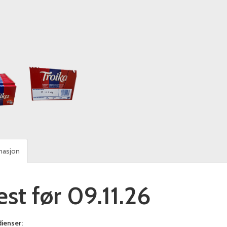
masjon
est før 09.11.26
ienser: