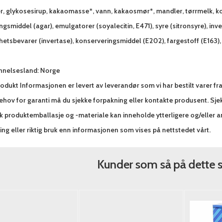
r, glykosesirup, kakaomasse*, vann, kakaosmør*, mandler, tørrmelk, ko
ngsmiddel (agar), emulgatorer (soyalecitin, E471), syre (sitronsyre), inv
hetsbevarer (invertase), konserveringsmiddel (E202), fargestoff (E163),
nnelsesland: Norge
odukt Informasjonen er levert av leverandør som vi har bestilt varer fr
hov for garanti må du sjekke forpakning eller kontakte produsent. Sjek
sk produktemballasje og -materiale kan inneholde ytterligere og/eller 
ng eller riktig bruk enn informasjonen som vises på nettstedet vårt.
Kunder som så på dette 