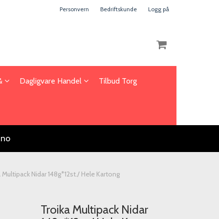
Personvern
Bedriftskunde
Logg på
 &
Dagligvare Handel
Tilbud Torg
Nullstill
Trykk ENTER for å søke
.no
 Multipack Nidar 148g*12st./ Hele Kartong
Troika Multipack Nidar