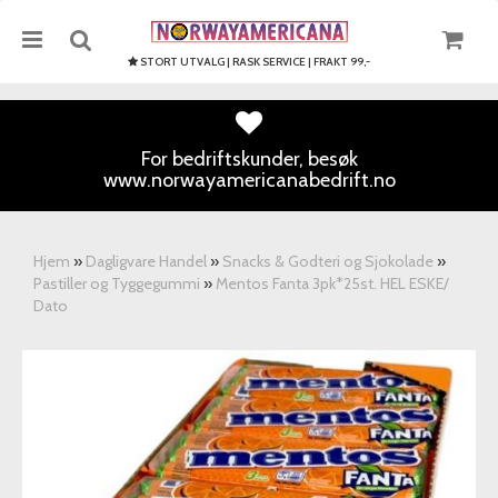
STORT UTVALG | RASK SERVICE | FRAKT 99,-
For bedriftskunder, besøk
www.norwayamericanabedrift.no
Nullstill
Trykk ENTER for å søke
Hjem
»
Dagligvare Handel
»
Snacks & Godteri og Sjokolade
»
Pastiller og Tyggegummi
»
Mentos Fanta 3pk*25st. HEL ESKE/
Dato