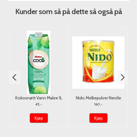
Kunder som så på dette så også på
Kokosnøtt Vann Malee 1L
Nido Melkepulver Nestle
400g. (Tørrmelk)
45,-
160,-
Kjøp
Kjøp