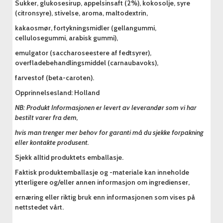
Sukker, glukosesirup, appelsinsaft (2%), kokosolje, syre
(citronsyre), stivelse, aroma, maltodextrin,
kakaosmør, fortykningsmidler (gellangummi,
cellulosegummi, arabisk gummi),
emulgator (saccharoseestere af fedtsyrer),
overfladebehandlingsmiddel (carnaubavoks),
farvestof (beta-caroten).
Opprinnelsesland: Holland
NB: Produkt Informasjonen er levert av leverandør som vi har
bestilt varer fra dem,
hvis man trenger mer behov for garanti må du sjekke forpakning
eller kontakte produsent.
Sjekk alltid produktets emballasje.
Faktisk produktemballasje og -materiale kan inneholde
ytterligere og/eller annen informasjon om ingredienser,
ernæring eller riktig bruk enn informasjonen som vises på
nettstedet vårt.