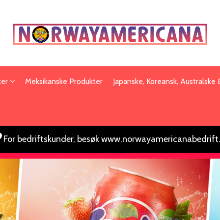
ter
Meksikanske Produkter
Japanske, Koreansk, Australske
For bedriftskunder, besøk www.norwayamericanabedrift