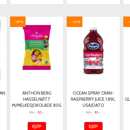
-45%
-30%
-
PAN
ANTHON BERG
OCEAN SPRAY CRAN-
HASSELNØTT
RASPBERRY JUICE 1.89L.
GL
M/MELKESJOKOLADE 80G
USA/DATO
55,-
30,-
115,-
81,-
KJØP
KJØP