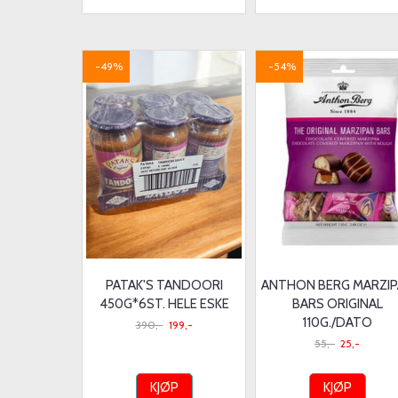
-49%
-54%
PATAK'S TANDOORI
ANTHON BERG MARZI
450G*6ST. HELE ESKE
BARS ORIGINAL
110G./DATO
390,-
199,-
55,-
25,-
KJØP
KJØP