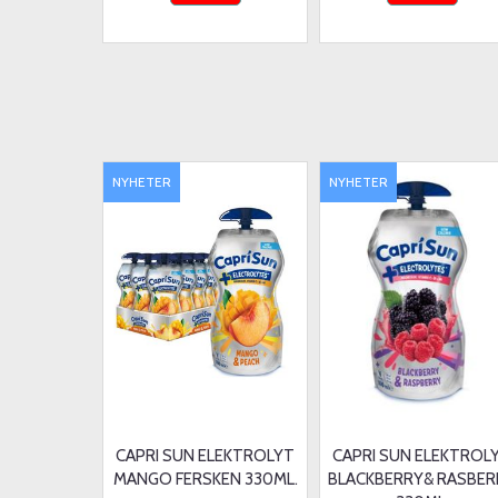
NYHETER
NYHETER
CAPRI SUN ELEKTROLYT
CAPRI SUN ELEKTROL
MANGO FERSKEN 330ML.
BLACKBERRY& RASBER