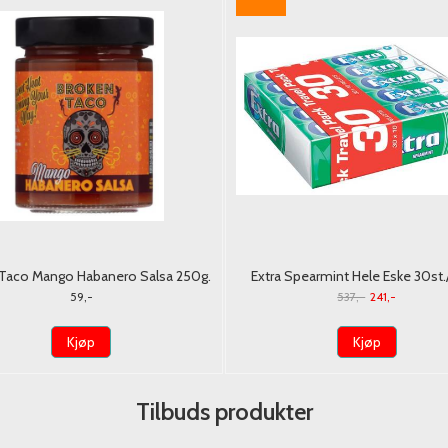
Taco Mango Habanero Salsa 250g.
Extra Spearmint Hele Eske 30st
59,-
537,-
241,-
Kjøp
Kjøp
Tilbuds produkter