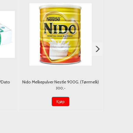
./Dato
Nido Melkepulver Nestle 900G. (Tørrmelk)
Kokosvann
300,-
Kjøp