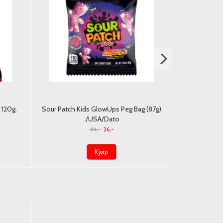
120g.
Sour Patch Kids GlowUps Peg Bag (87g)
A&W 
./USA/Dato
44,-
26,-
Kjøp