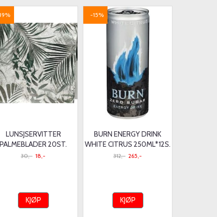
39%
-15%
LUNSJSERVITTER
BURN ENERGY DRINK
PALMEBLADER 20ST.
WHITE CITRUS 250ML*12S.
30,-
18,-
312,-
265,-
KJØP
KJØP