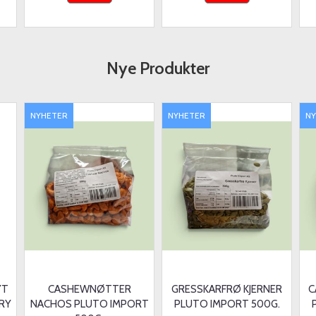
Nye Produkter
NYHETER
NYHETER
N
YT
CASHEWNØTTER
GRESSKARFRØ KJERNER
C
RY
NACHOS PLUTO IMPORT
PLUTO IMPORT 500G.