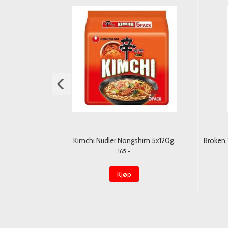
lee 1L
Kimchi Nudler Nongshim 5x120g.
Broken 
165,-
Kjøp