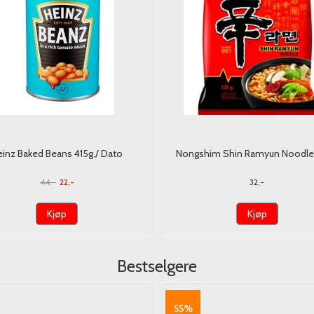
einz Baked Beans 415g./ Dato
Nongshim Shin Ramyun Noodle 
44,-
22,-
32,-
Kjøp
Kjøp
Bestselgere
55%