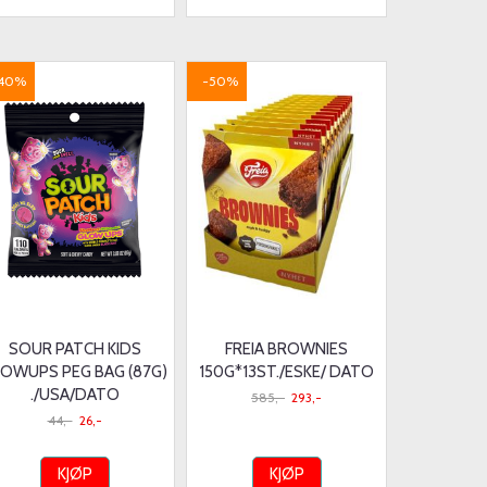
40%
-50%
SOUR PATCH KIDS
FREIA BROWNIES
OWUPS PEG BAG (87G)
150G*13ST./ESKE/ DATO
./USA/DATO
585,-
293,-
44,-
26,-
KJØP
KJØP