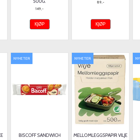
500G.
89,-
149,-
KJØP
KJØP
NYHETER
NYHETER
N
CE
BISCOFF SANDWICH
MELLOMLEGGSPAPIR VILJE