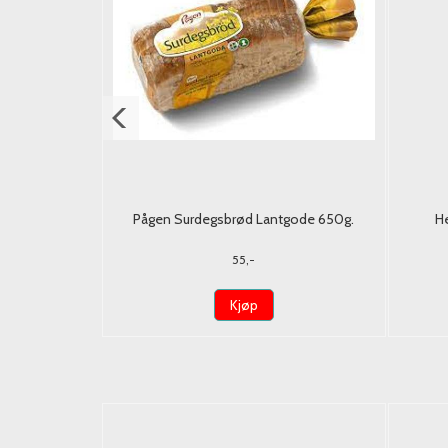
ium Nongshim
Pågen Surdegsbrød Lantgode 650g.
H
mst)
55,-
Kjøp