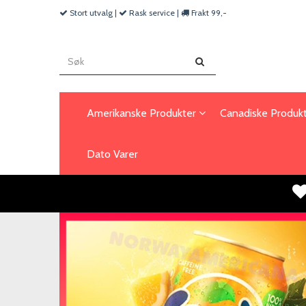
Stort utvalg |
Rask service |
Frakt 99,-
Amerikanske Produkter
Canadiske Produk
Dato Varer