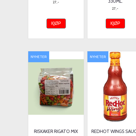
330ML.
27,-
27,-
KJØP
KJØP
NYHETER
NYHETER
RISKAKER RIGATO MIX
REDHOT WINGS SAU