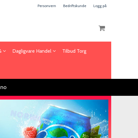
Personvern
Bedriftskunde
Logg på
 &
Dagligvare Handel
Tilbud Torg
Nullstill
Trykk ENTER for å søke
.no