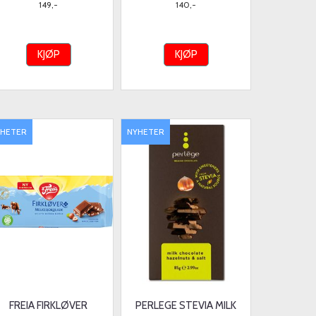
149,-
140,-
KJØP
KJØP
YHETER
NYHETER
FREIA FIRKLØVER
PERLEGE STEVIA MILK