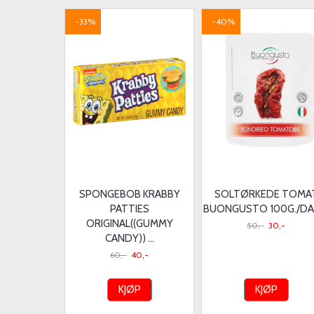
-33%
-40%
SPONGEBOB KRABBY
SOLTØRKEDE TOMA
PATTIES
BUONGUSTO 100G./D
ORIGINAL((GUMMY
50,-
30,-
CANDY)) ...
60,-
40,-
KJØP
KJØP