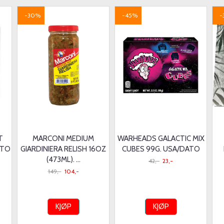
-30%
-45%
-
T
MARCONI MEDIUM
WARHEADS GALACTIC MIX
ATO
GIARDINIERA RELISH 16OZ
CUBES 99G. USA/DATO
(473ML). ...
42,-
23,-
149,-
104,-
KJØP
KJØP