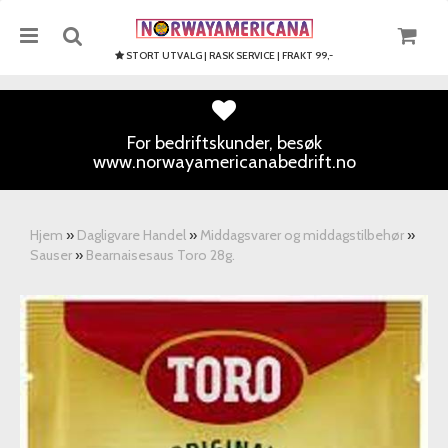
STORT UTVALG | RASK SERVICE | FRAKT 99,-
For bedriftskunder, besøk
www.norwayamericanabedrift.no
Nullstill
Trykk ENTER for å søke
Hjem
»
Dagligvare Handel
»
Middagsvarer og middagstilbehør
»
Sauser
»
Bearnaisesaus Toro 28g.