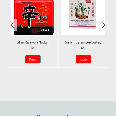
e
Shin Ramyun Nudler
Sina Ingefær Sukkertøy
Nongshim 5x120g.
Original 56g.
145,-
25,-
Kjøp
Kjøp