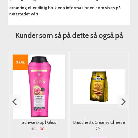
ernæring eller riktig bruk enn informasjonen som vises på
nettstedet vårt
Kunder som så på dette så også på
25%
a
Schwarzkopf Gliss
Bruschetta Creamy Cheese
D
o
Supreme Length Shampoo
Krambals 70g.
40,-
30,-
29,-
250ml.