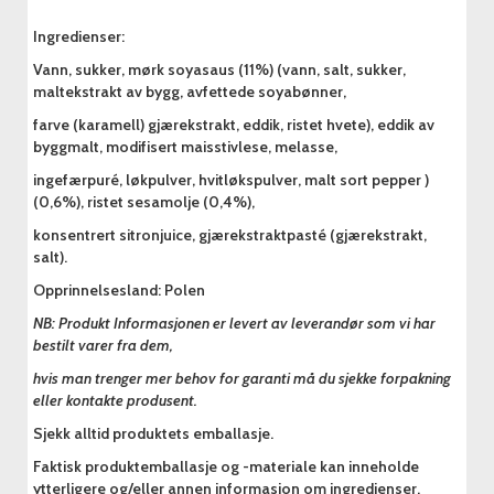
Ingredienser:
Vann, sukker, mørk soyasaus (11%) (vann, salt, sukker,
maltekstrakt av bygg, avfettede soyabønner,
farve (karamell) gjærekstrakt, eddik, ristet hvete), eddik av
byggmalt, modifisert maisstivlese, melasse,
ingefærpuré, løkpulver, hvitløkspulver, malt sort pepper )
(0,6%), ristet sesamolje (0,4%),
konsentrert sitronjuice, gjærekstraktpasté (gjærekstrakt,
salt).
Opprinnelsesland: Polen
NB: Produkt Informasjonen er levert av leverandør som vi har
bestilt varer fra dem,
hvis man trenger mer behov for garanti må du sjekke forpakning
eller kontakte produsent.
Sjekk alltid produktets emballasje.
Faktisk produktemballasje og -materiale kan inneholde
ytterligere og/eller annen informasjon om ingredienser,