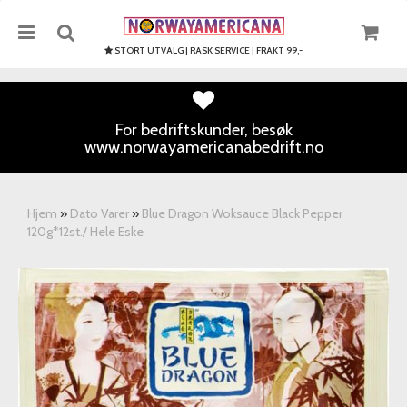
STORT UTVALG | RASK SERVICE | FRAKT 99,-
For bedriftskunder, besøk
www.norwayamericanabedrift.no
Nullstill
Trykk ENTER for å søke
Hjem
»
Dato Varer
»
Blue Dragon Woksauce Black Pepper
120g*12st./ Hele Eske