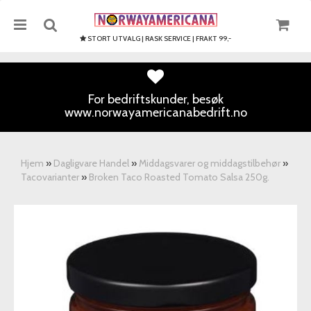
STORT UTVALG | RASK SERVICE | FRAKT 99,-
For bedriftskunder, besøk
www.norwayamericanabedrift.no
Nullstill
Trykk ENTER for å søke
Hjem
»
Dagligvare Handel
»
Middagsvarer og middagstilbehør
»
Tacovarianter
»
Broken Taco Roasted Tomato Salsa 250g.