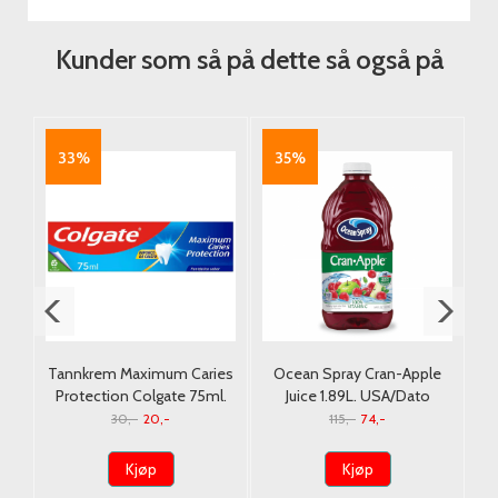
Kunder som så på dette så også på
33%
35%
Tannkrem Maximum Caries
Ocean Spray Cran-Apple
Ga
Protection Colgate 75ml.
Juice 1.89L. USA/Dato
30,-
20,-
115,-
74,-
Kjøp
Kjøp