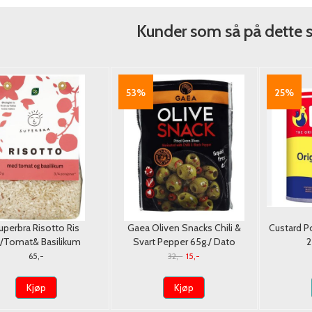
Kunder som så på dette 
53%
25%
uperbra Risotto Ris
Gaea Oliven Snacks Chili &
Custard Po
/Tomat& Basilikum
Svart Pepper 65g./ Dato
2
Økologisk 250g.
65,-
32,-
15,-
Kjøp
Kjøp