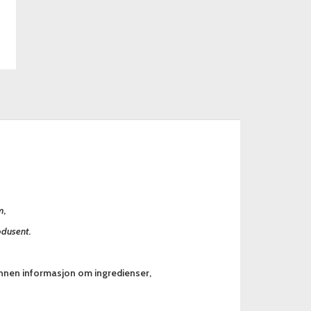
m,
odusent.
annen informasjon om ingredienser,