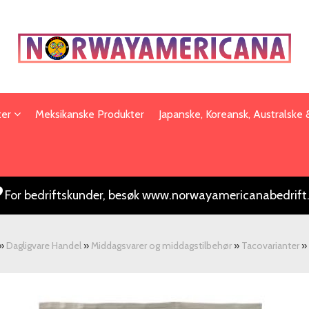
ter
Meksikanske Produkter
Japanske, Koreansk, Australske
For bedriftskunder, besøk www.norwayamericanabedrift
»
Dagligvare Handel
»
Middagsvarer og middagstilbehør
»
Tacovarianter
»