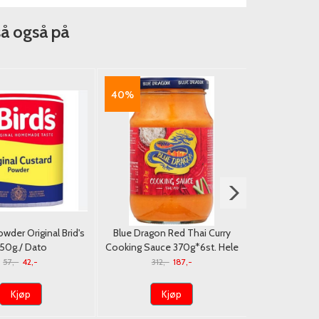
så også på
40%
49%
wder Original Brid's
Blue Dragon Red Thai Curry
Patak's Ta
50g./ Dato
Cooking Sauce 370g*6st. Hele
Eske/Dato
57,-
42,-
312,-
187,-
65,
Kjøp
Kjøp
K