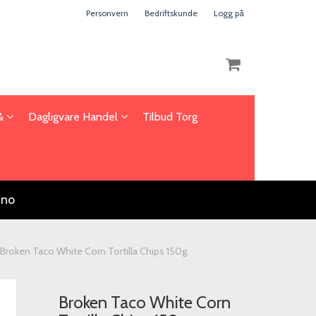
Personvern
Bedriftskunde
Logg på
 &
Dagligvare Handel
Tilbud Torg
Nullstill
Trykk ENTER for å søke
.no
Broken Taco White Corn Tortilla Chips 150g.
Broken Taco White Corn