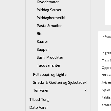
Kryddervarer
Middag Sauser
Middaghermetikk
Pasta & nudler
Ris
Infor
Sauser
Supper
Ingred
Sushi Produkter
Mais 9
Tacovarianter
Oppri
Rullepapir og Lighter
NB: Pr
Snacks & Godteri og Sjokolade
hvis m
Sjekk 
Tørrvarer
Fakti
Tilbud Torg
ernæri
Dato Varer