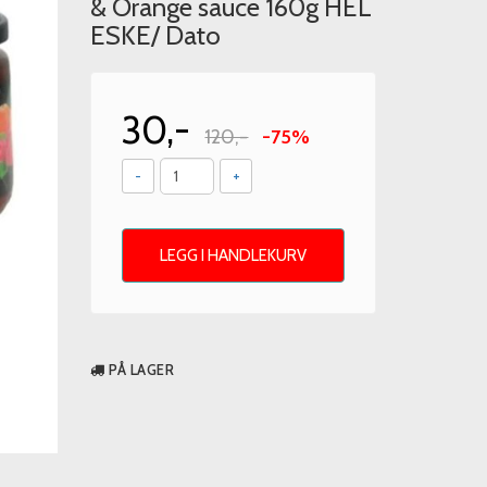
& Orange sauce 160g HEL
ESKE/ Dato
30,-
120,-
-75%
-
+
LEGG I HANDLEKURV
PÅ LAGER