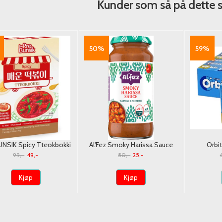
Kunder som så på dette 
50%
59%
NSIK Spicy Tteokbokki
Al'Fez Smoky Harissa Sauce
Orbi
Riskake)) 343g./ Dato
450g./Dato
T
99,-
49,-
50,-
25,-
42gx
Kjøp
Kjøp