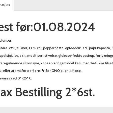
masjon
st før:
01.08.2024
dienser:
bær 39%, sukker, 13 % chilipepperpasta, epleeddik, 3 % paprikapasta, 3
pelsinjuice, salt, modifisert stivelse, glukose-fruktosesirup, fortykni
sregulerende sitronsyre, konserveringsmiddel kaliumsorbat. Ikke tilsatt
 eller aromaforsterkere. Fri for GMO eller laktose.
vares ved 0°-25° C.
ax Bestilling 2*6st.