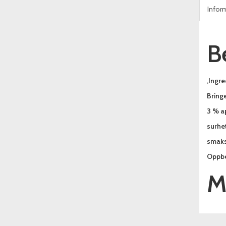
Infor
Be
,Ingre
Bringe
3 % ap
surhet
smaks-
Oppbe
M