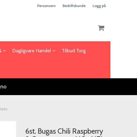
Personvern
Bedriftskunde
Logg på
 &
Dagligvare Handel
Tilbud Torg
Nullstill
Trykk ENTER for å søke
.no
Dato
6st. Bugas Chili Raspberry