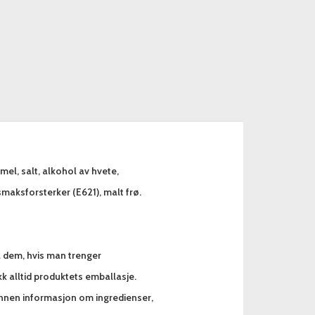
ismel, salt, alkohol av hvete,
smaksforsterker (E621), malt frø.
a dem, hvis man trenger
k alltid produktets emballasje.
annen informasjon om ingredienser,