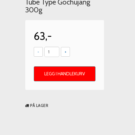
Tube Type Gochujang
300g
63,-
-
+
LEGG I HANDLEKURV
PÅ LAGER