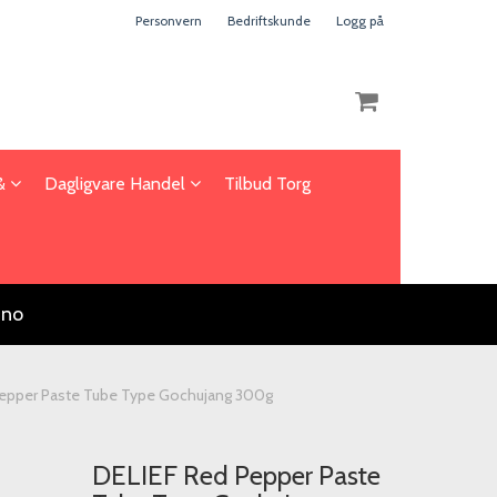
Personvern
Bedriftskunde
Logg på
 &
Dagligvare Handel
Tilbud Torg
Nullstill
Trykk ENTER for å søke
.no
Pepper Paste Tube Type Gochujang 300g
DELIEF Red Pepper Paste