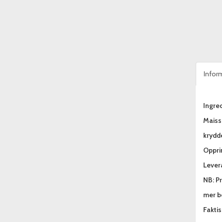
Infor
Ingred
Maissi
krydde
Oppri
Lever
NB: Pr
mer be
Fakti