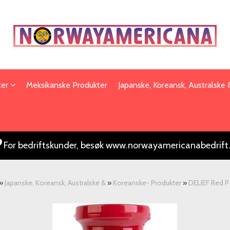
ter
Meksikanske Produkter
Japanske, Koreansk, Australske
For bedriftskunder, besøk www.norwayamericanabedrift
»
Japanske, Koreansk, Australske &
»
Koreanske- Produkter
»
DELIEF Red 