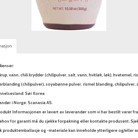
masjon
ienser:
rup, vann, chili krydder (chilipulver, salt, vann, hvitløk, løk), hvetemel, r
rblanding (chilipulver), soyabønne pulver, rismel blanding, chilipulver, 
nnelsesland: Sør Korea
andør i Norge: Scanasia AS.
odukt Informasjonen er levert av leverandør som vi har bestilt varer fr
hov for garanti må du sjekke forpakning eller kontakte produsent. Sjek
sk produktemballasje og -materiale kan inneholde ytterligere og/eller 