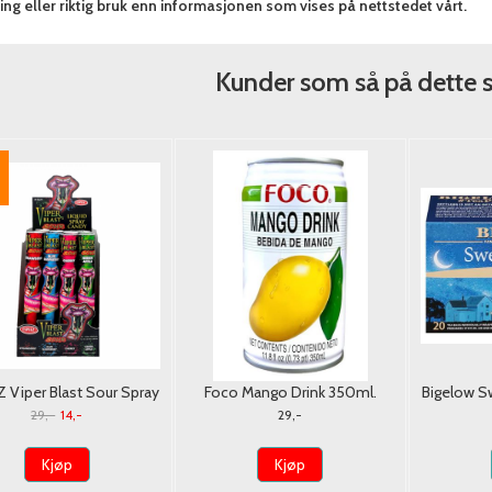
ng eller riktig bruk enn informasjonen som vises på nettstedet vårt.
Kunder som så på dette 
 Viper Blast Sour Spray
Foco Mango Drink 350ml.
Bigelow S
andy 1.35ml (40ml)
29,-
14,-
29,-
Kjøp
Kjøp