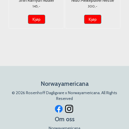
lla
Shin Ramyun Nudler
Nido Melkepulver Nestle
Nongshim 5x120g.
900G. (Tørrmelk)
145,-
300,-
Kjøp
Kjøp
Norwayamericana
© 2026 Rosenhoff Dagligvare x Norwayamericana. All Rights
Reserved
Om oss
Norwayamericana