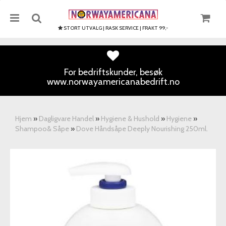
STORT UTVALG | RASK SERVICE | FRAKT 99,-
For bedriftskunder, besøk
www.norwayamericanabedrift.no
Nullstill
Trykk ENTER for å søke
Hjem
»
Dagligvare Handel
»
Hygiene & Hushold
»
Hygiene
»
Shampoo& Såpe
»
Dove Håndsåpe Deeply Nourishing 250ml.