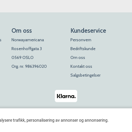
Om oss
Kundeservice
s
Norwayamericana
Personvern
Rosenhoffgata 3
Bedriftskunde
0569 OSLO
Om oss
Org. nr. 986396020
Kontakt oss
Salgsbetingelser
alysere trafikk, personalisering av annonser og annonsering.
© 2026 Rosenhoff Dagligvare x Norwayamericana. All Rights Reserved