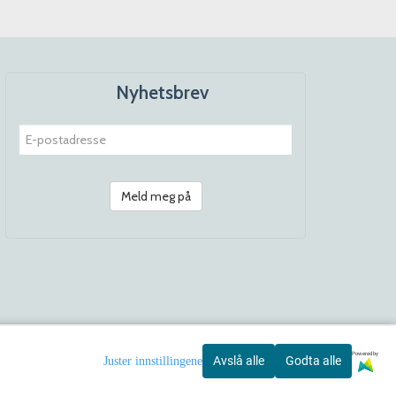
Nyhetsbrev
Meld meg på
Powered by
Avslå alle
Godta alle
Juster innstillingene