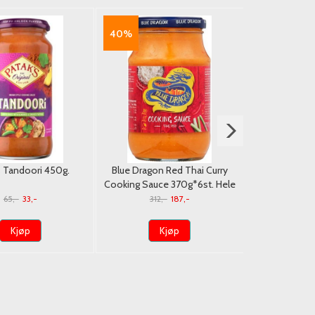
40%
49%
s Tandoori 450g.
Blue Dragon Red Thai Curry
Patak's Tand
Cooking Sauce 370g*6st. Hele
Hel
Eske/Dato
65,-
33,-
312,-
187,-
390,
Kjøp
Kjøp
K