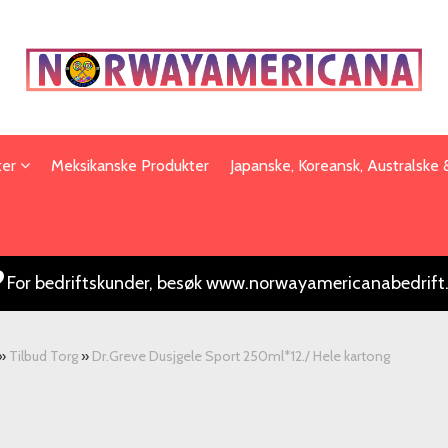
ter
Meksikanske Produkter
Japanske, Koreansk, Australske
For bedriftskunder, besøk www.norwayamericanabedrift
»
Tilbud Torg
»
Dr.Greve Dusjgele Sport 250ml*12./ Hele kartong