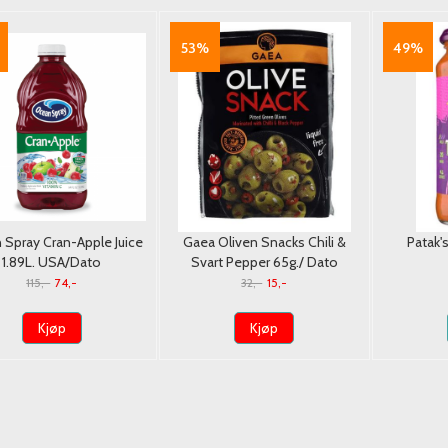
53%
49%
Spray Cran-Apple Juice
Gaea Oliven Snacks Chili &
Patak'
1.89L. USA/Dato
Svart Pepper 65g./ Dato
115,-
74,-
32,-
15,-
Kjøp
Kjøp