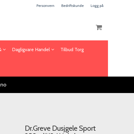
Personvern
Bedriftskunde
Logg på
 &
Dagligvare Handel
Tilbud Torg
Nullstill
Trykk ENTER for å søke
.no
Dr.Greve Dusjgele Sport