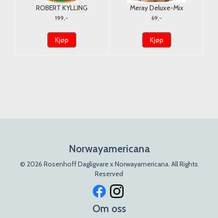
ROBERT KYLLING
Meray Deluxe-Mix
RO
KJØTTPØLSE STERK
Ristet/Saltet 150g.
KJ
199,-
69,-
850gr./ Halal
Kjøp
Kjøp
Norwayamericana
© 2026 Rosenhoff Dagligvare x Norwayamericana. All Rights
Reserved
Om oss