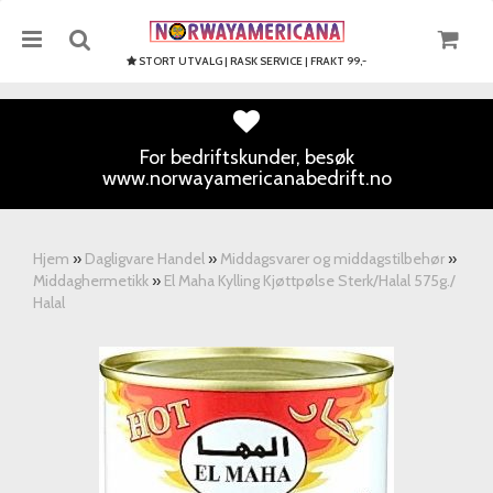
STORT UTVALG | RASK SERVICE | FRAKT 99,-
For bedriftskunder, besøk
www.norwayamericanabedrift.no
Nullstill
Trykk ENTER for å søke
Hjem
»
Dagligvare Handel
»
Middagsvarer og middagstilbehør
»
Middaghermetikk
»
El Maha Kylling Kjøttpølse Sterk/Halal 575g./
Halal