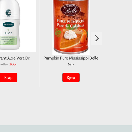
nt Aloe Vera Dr.
Pumpkin Pure Mississippi Belle
Extra Tyggeg
reve 50ml.
425g. USA
40,-
30,-
69,-
Kjøp
Kjøp
K