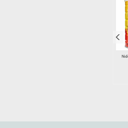
Sina Ingefær Sukkertøy
Broken Taco Mango Habanero
Nid
Original 56g.
Salsa 250g.
25,-
59,-
Kjøp
Kjøp