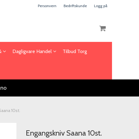
Personvern
Bedriftskunde
Logg på
 &
Dagligvare Handel
Tilbud Torg
Nullstill
Trykk ENTER for å søke
.no
Saana 10st.
Engangskniv Saana 10st.