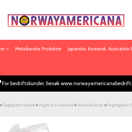
ter
Meksikanske Produkter
Japanske, Koreansk, Australske
For bedriftskunder, besøk www.norwayamericanabedrift
»
Dagligvare Handel
»
Hygiene & Hushold
»
Hushold utstyr
»
Engangskniv 