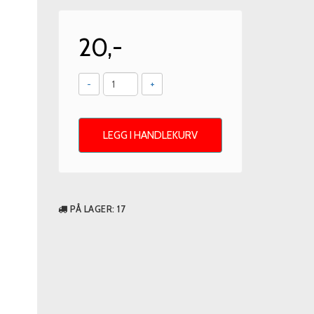
20,-
-
+
LEGG I HANDLEKURV
PÅ LAGER
: 17