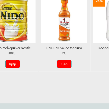
25%
o Melkepulver Nestle
Peri-Peri Sauce Medium
Deodora
900G. (Tørrmelk)
Nando's 125g.
G
300,-
59,-
Kjøp
Kjøp