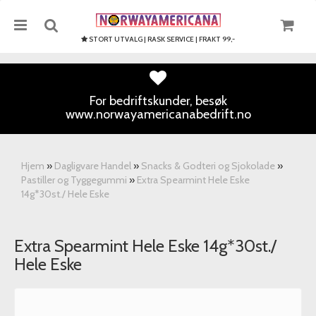
STORT UTVALG | RASK SERVICE | FRAKT 99,-
For bedriftskunder, besøk
www.norwayamericanabedrift.no
Nullstill
Trykk ENTER for å søke
Hjem
»
Dagligvare Handel
»
Snacks & Godteri og Sjokolade
»
Pastiller og Tyggegummi
»
Extra Spearmint Hele Eske
14g*30st./ Hele Eske
Extra Spearmint Hele Eske 14g*30st./
Hele Eske