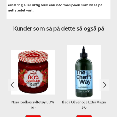
ernæring eller riktig bruk enn informasjonen som vises på
nettstedet vårt.
Kunder som så på dette så også på
Nora Jordbærsyltetøy 80%
Iliada Olivenolje Extra Virgin
u/Tilsatt Sukker 275g.
Squeeze 500ml.
46,-
159,-