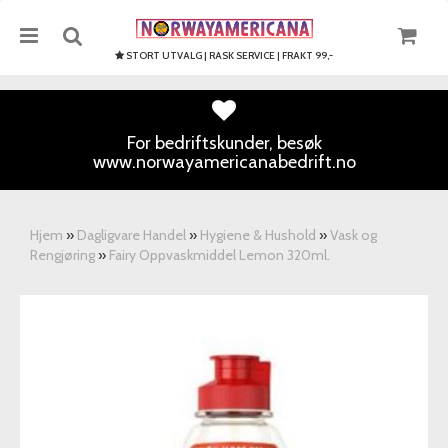
STORT UTVALG | RASK SERVICE | FRAKT 99,-
For bedriftskunder, besøk
www.norwayamericanabedrift.no
Nullstill
Trykk ENTER for å søke
Hjem
»
Dagligvare Handel
»
Hygiene & Hushold
»
Vask og
Rengjøring
»
Fairy Oppvaskmiddel Lemon 320ml.