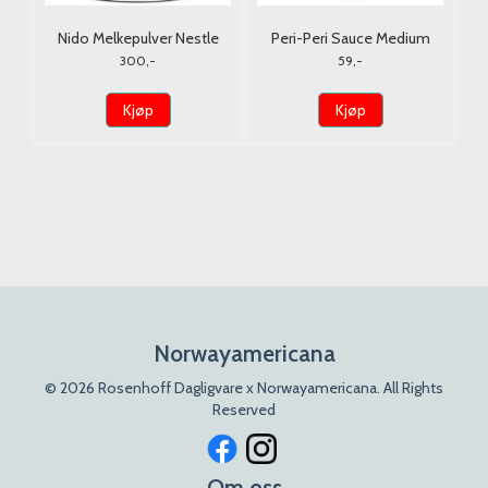
Nido Melkepulver Nestle
Peri-Peri Sauce Medium
900G. (Tørrmelk)
Nando's 125g.
300,-
59,-
Kjøp
Kjøp
Norwayamericana
© 2026 Rosenhoff Dagligvare x Norwayamericana. All Rights
Reserved
Om oss