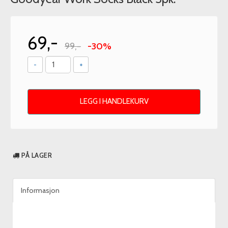
69,-
99,-
-30%
-
+
LEGG I HANDLEKURV
PÅ LAGER
Informasjon