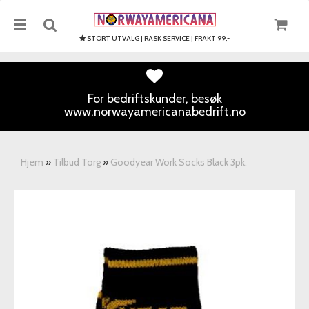
STORT UTVALG | RASK SERVICE | FRAKT 99,-
For bedriftskunder, besøk
www.norwayamericanabedrift.no
Nullstill
Trykk ENTER for å søke
Hjem
»
Tilbud Torg
»
Goodyear Work Socks Black 3pk.