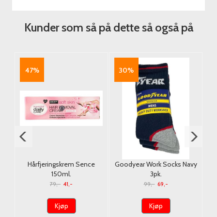
Kunder som så på dette så også på
47%
30%
lor
Hårfjeringskrem Sence
Goodyear Work Socks Navy
ack
150ml.
3pk.
M/
79,-
41,-
99,-
69,-
Kjøp
Kjøp