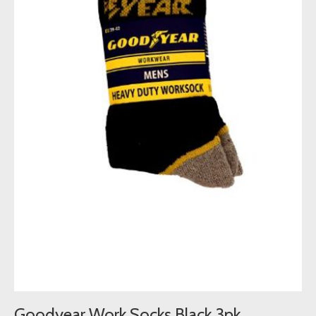
Goodyear Work Socks Black 3pk.