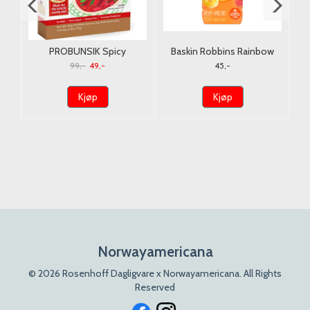
PROBUNSIK Spicy
Baskin Robbins Rainbow
Ja
Tteokbokki (( Riskake))
Sorbet Water 500ml.
99,-
49,-
45,-
343g./ Dato
Kjøp
Kjøp
Norwayamericana
© 2026 Rosenhoff Dagligvare x Norwayamericana. All Rights
Reserved