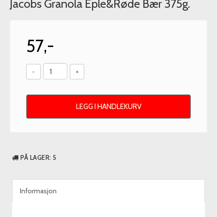
Jacobs Granola Eple&Røde Bær 375g.
57,-
-
+
LEGG I HANDLEKURV
PÅ LAGER
: 5
Informasjon