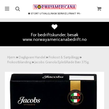
STORT UTVALG | RASK SERVICE | FRAKT 99,-
For bedriftskunder, besøk
www.norwayamericanabedrift.no
Nullstill
Trykk ENTER for å søke
Hjem
»
Dagligvare Handel
»
Frokost & Søtpålegg
»
Frokostblanding
»
Jacobs Granola Eple&Røde Bær 375g.