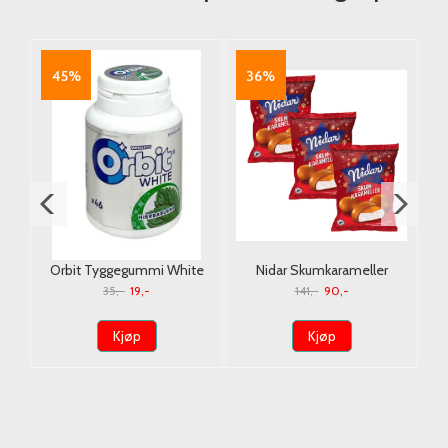
45%
36%
Orbit Tyggegummi White
Nidar Skumkarameller
Spearmint Boks 64g./ Dato
190g*3st.
35,-
19,-
141,-
90,-
Kjøp
Kjøp