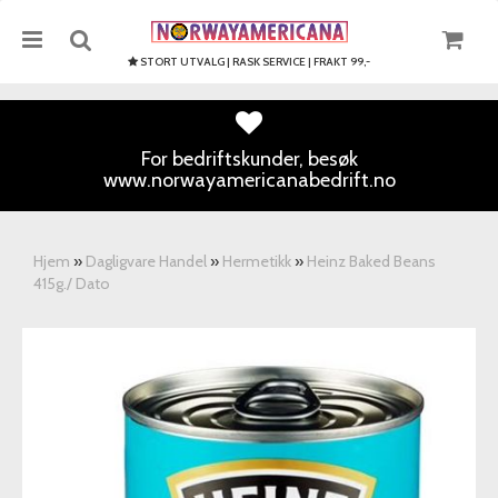
STORT UTVALG | RASK SERVICE | FRAKT 99,-
For bedriftskunder, besøk
www.norwayamericanabedrift.no
Nullstill
Trykk ENTER for å søke
Hjem
»
Dagligvare Handel
»
Hermetikk
»
Heinz Baked Beans
415g./ Dato