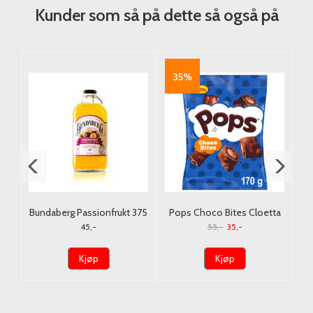
Kunder som så på dette så også på
35%
.
Bundaberg Passionfrukt 375
Pops Choco Bites Cloetta
Ja
ml.
170g./ Dato
45,-
55,-
35,-
Kjøp
Kjøp