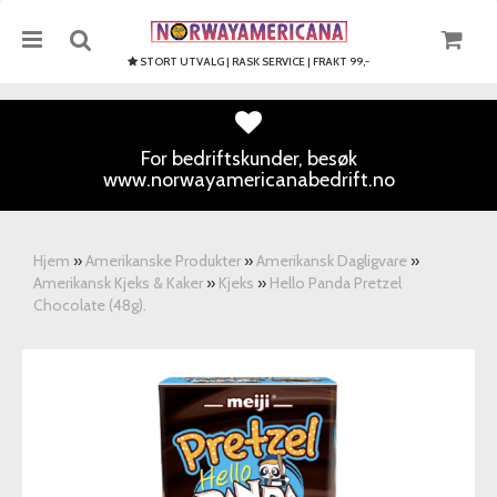
STORT UTVALG | RASK SERVICE | FRAKT 99,-
For bedriftskunder, besøk
www.norwayamericanabedrift.no
Nullstill
Trykk ENTER for å søke
Hjem
»
Amerikanske Produkter
»
Amerikansk Dagligvare
»
Amerikansk Kjeks & Kaker
»
Kjeks
»
Hello Panda Pretzel
Chocolate (48g).