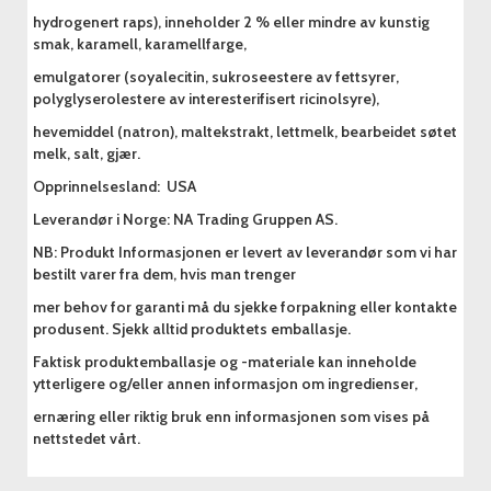
hydrogenert raps), inneholder 2 % eller mindre av kunstig
smak, karamell, karamellfarge,
emulgatorer (soyalecitin, sukroseestere av fettsyrer,
polyglyserolestere av interesterifisert ricinolsyre),
hevemiddel (natron), maltekstrakt, lettmelk, bearbeidet søtet
melk, salt, gjær.
Opprinnelsesland: USA
Leverandør i Norge: NA Trading Gruppen AS.
NB: Produkt Informasjonen er levert av leverandør som vi har
bestilt varer fra dem, hvis man trenger
mer behov for garanti må du sjekke forpakning eller kontakte
produsent. Sjekk alltid produktets emballasje.
Faktisk produktemballasje og -materiale kan inneholde
ytterligere og/eller annen informasjon om ingredienser,
ernæring eller riktig bruk enn informasjonen som vises på
nettstedet vårt.