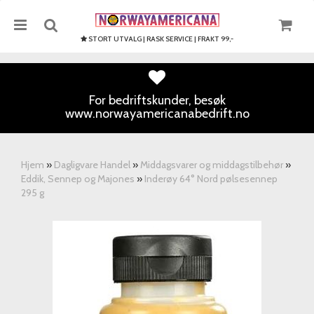
STORT UTVALG | RASK SERVICE | FRAKT 99,-
For bedriftskunder, besøk
www.norwayamericanabedrift.no
Nullstill
Trykk ENTER for å søke
Hjem
»
Dagligvare Handel
»
Middagsvarer og middagstilbehør
»
Eddik, Sennep og Majones
»
Inderøy 64° Nord pølsesennep
295 g