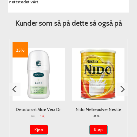
nettstedet vårt.
Kunder som så på dette så også på
25%
y
Deodorant Aloe Vera Dr.
Nido Melkepulver Nestle
Greve 50ml.
900G. (Tørrmelk)
40,-
30,-
300,-
Kjøp
Kjøp