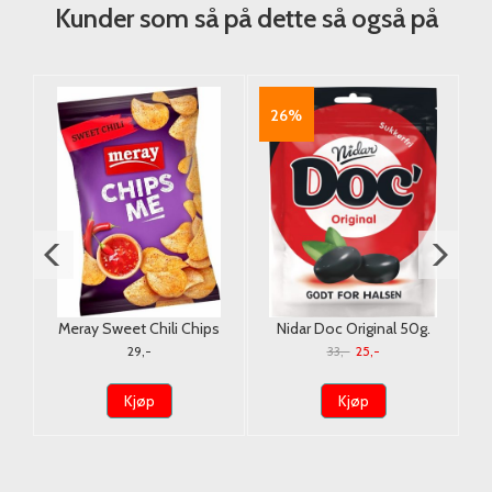
Kunder som så på dette så også på
26%
RK
Meray Sweet Chili Chips
Nidar Doc Original 50g.
110g.
CR
29,-
33,-
25,-
Kjøp
Kjøp