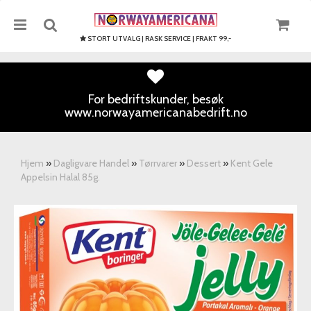
STORT UTVALG | RASK SERVICE | FRAKT 99,-
For bedriftskunder, besøk
www.norwayamericanabedrift.no
Nullstill
Trykk ENTER for å søke
Hjem
»
Dagligvare Handel
»
Tørrvarer
»
Dessert
»
Kent Gele
Appelsin Halal 85g.