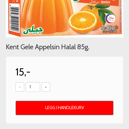
Kent Gele Appelsin Halal 85g.
15,-
-
+
LEGG I HANDLEKURV