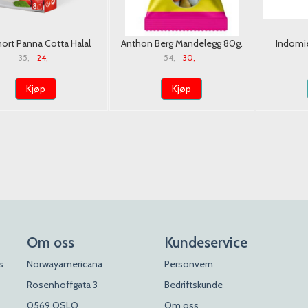
nort Panna Cotta Halal
Anthon Berg Mandelegg 80g.
Indomie
2*65g.
Fla
35,-
24,-
54,-
30,-
75
Kjøp
Kjøp
Om oss
Kundeservice
s
Norwayamericana
Personvern
Rosenhoffgata 3
Bedriftskunde
0569 OSLO
Om oss