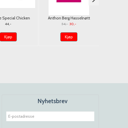
 Special Chicken
Anthon Berg Hasselnøtt
Cachet Extra
vour Noodles
m/Melkesjokolade 80g
85% Ca
44,-
54,-
30,-
g*5st./Halal
Kjøp
Kjøp
K
Nyhetsbrev