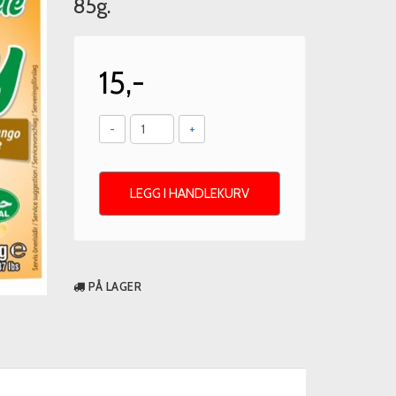
85g.
15,-
-
+
LEGG I HANDLEKURV
PÅ LAGER