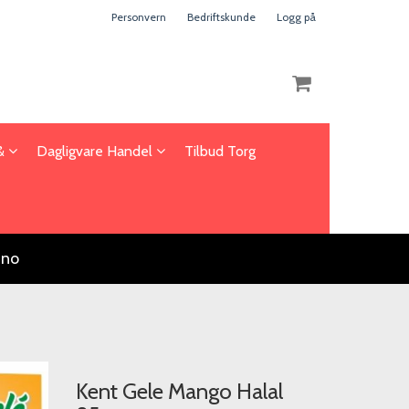
Personvern
Bedriftskunde
Logg på
 &
Dagligvare Handel
Tilbud Torg
Nullstill
Trykk ENTER for å søke
.no
Kent Gele Mango Halal