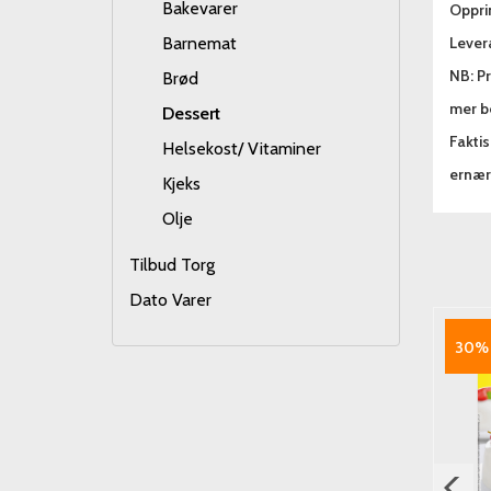
Bakevarer
Oppri
Barnemat
Lever
NB: Pr
Brød
mer be
Dessert
Fakti
Helsekost/ Vitaminer
ernæri
Kjeks
Olje
Tilbud Torg
Dato Varer
30%