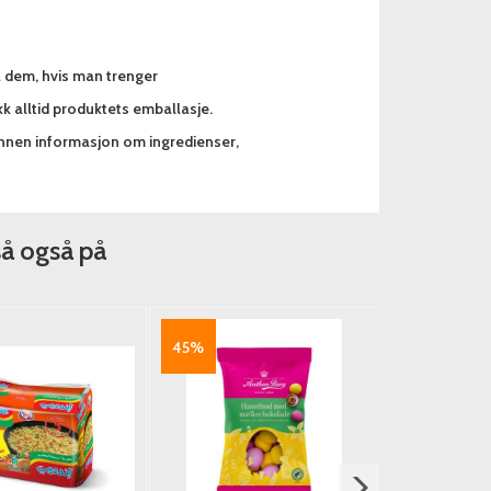
a dem, hvis man trenger
k alltid produktets emballasje.
annen informasjon om ingredienser,
så også på
45%