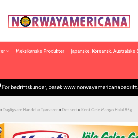
ter
Meksikanske Produkter
Japanske, Koreansk, Australske
For bedriftskunder, besøk www.norwayamericanabedrift
»
Dagligvare Handel
»
Tørrvarer
»
Dessert
»
Kent Gele Mango Halal 85g.