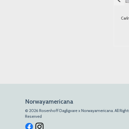
e Drink Mojito Drink 330ml.
Hønsebuljong Knorr 10st.
Carl
EU
18,-
28,-
Kjøp
Kjøp
Norwayamericana
© 2026 Rosenhoff Dagligvare x Norwayamericana. All Right
Reserved