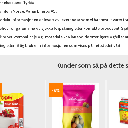
nnelsesland: Tyrkia
andør i Norge: Vatan Engros AS.
odukt Informasjonen er levert av leverandør som vi har bestilt varer fr
hov for garanti må du sjekke forpakning eller kontakte produsent. Sjek
sk produktemballasje og -materiale kan inneholde ytterligere og/eller 
ng eller riktig bruk enn informasjonen som vises på nettstedet vårt.
Kunder som så på dette 
45%