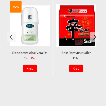
25%
e
Deodorant Aloe Vera Dr.
Shin Ramyun Nudler
Greve 50ml.
Nongshim 5x120g.
40,-
30,-
145,-
Kjøp
Kjøp