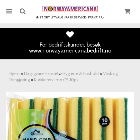
STORT UTVALG | RASK SERVICE | FRAKT 99,-
For bedriftskunder, besøk
www.norwayamericanabedrift.no
Nullstill
Trykk ENTER for å søke
Hjem
»
Dagligvare Handel
»
Hygiene & Hushold
»
Vask og
Rengjøring
»
Kjøkkensvamp CS 10pk.