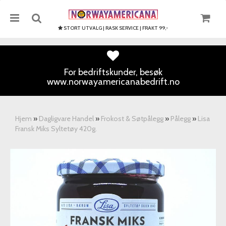
STORT UTVALG | RASK SERVICE | FRAKT 99,-
For bedriftskunder, besøk
www.norwayamericanabedrift.no
Nullstill
Trykk ENTER for å søke
Hjem
»
Dagligvare Handel
»
Frokost & Søtpålegg
»
Pålegg
»
Lisa
Fransk Miks Syltetøy 420g.