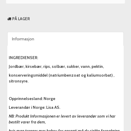
PÅ LAGER
Informasjon
INGREDIENSER:
Jordbær, kirsebær, rips, solbær, sukker, vann, pektin,
konserveringsmiddel (natriumbenzoat og kaliumsorbat) ,
sitronsyre.
Opprinnelsesland: Norge
Leverandør i Norge: Lisa AS.
NB: Produkt Informasjonen er levert av leverandør som vi har
bestilt varer fra dem,
hvis man trenger mer behov for garanti må du sjekke forpakning