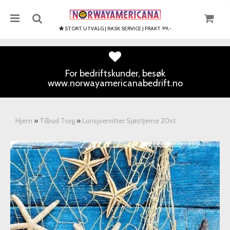
STORT UTVALG | RASK SERVICE | FRAKT 99,-
For bedriftskunder, besøk
www.norwayamericanabedrift.no
Nullstill
Trykk ENTER for å søke
Hjem
»
Tilbud Torg
»
Lunsjservitter Sjøstjerne 20st.