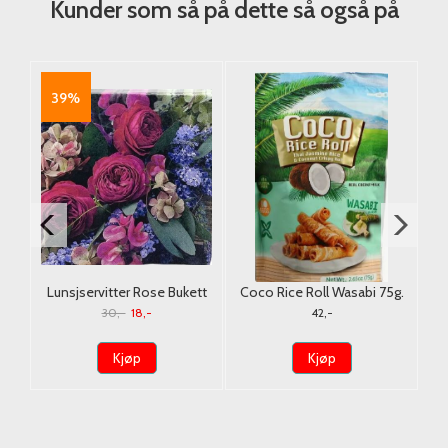
Kunder som så på dette så også på
39%
ing
Lunsjservitter Rose Bukett
Coco Rice Roll Wasabi 75g.
T
20st.
30,-
18,-
42,-
Kjøp
Kjøp