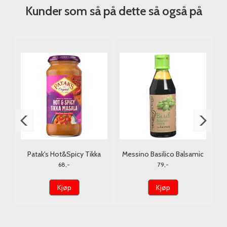
Kunder som så på dette så også på
g.
Patak's Hot&Spicy Tikka
Messino Basilico Balsamic
H
Masala 450g.
Cream fra Kalamata 250ml.
68,-
79,-
Kjøp
Kjøp