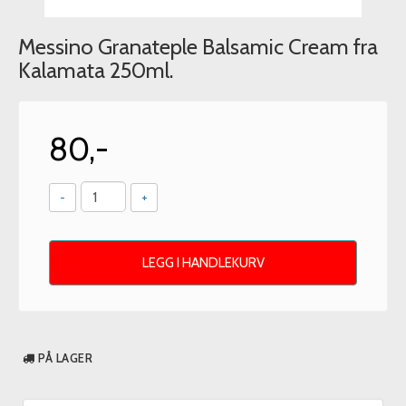
Messino Granateple Balsamic Cream fra
Kalamata 250ml.
80,-
-
+
LEGG I HANDLEKURV
PÅ LAGER