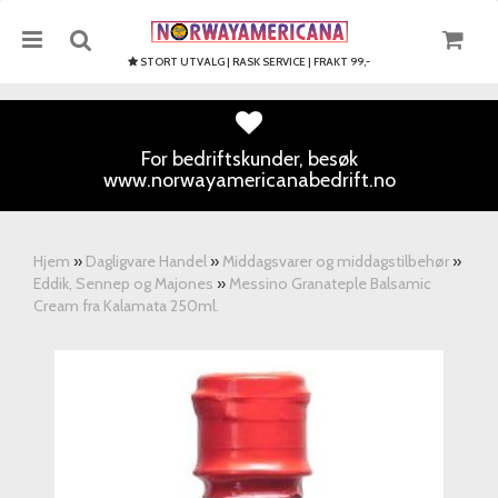
STORT UTVALG | RASK SERVICE | FRAKT 99,-
For bedriftskunder, besøk
www.norwayamericanabedrift.no
Nullstill
Trykk ENTER for å søke
Hjem
»
Dagligvare Handel
»
Middagsvarer og middagstilbehør
»
Eddik, Sennep og Majones
»
Messino Granateple Balsamic
Cream fra Kalamata 250ml.