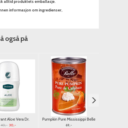
k alltid produktets emballasje.
annen informasjon om ingredienser,
så også på
nt Aloe Vera Dr.
Pumpkin Pure Mississippi Belle
Extra Tyggeg
reve 50ml.
425g. USA
40,-
30,-
69,-