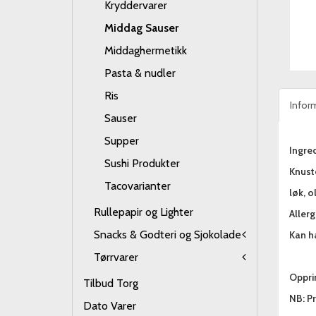
Kryddervarer
Middag Sauser
Middaghermetikk
Pasta & nudler
Ris
Infor
Sauser
Supper
Ingred
Sushi Produkter
Knust
Tacovarianter
løk, o
Rullepapir og Lighter
Aller
Snacks & Godteri og Sjokolade
Kan ha
Tørrvarer
Opprin
Tilbud Torg
NB: Pr
Dato Varer