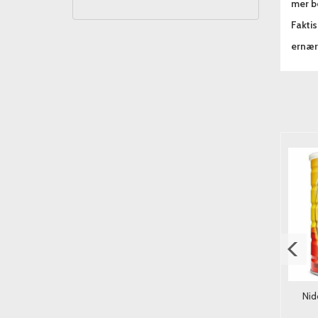
mer be
Fakti
ernæri
Sina Ingefær Sukkertøy
Broken Taco Mango Habanero
Nid
Original 56g.
Salsa 250g.
25,-
59,-