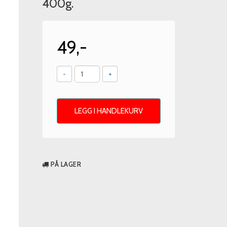
400g.
49,-
-
+
LEGG I HANDLEKURV
PÅ LAGER