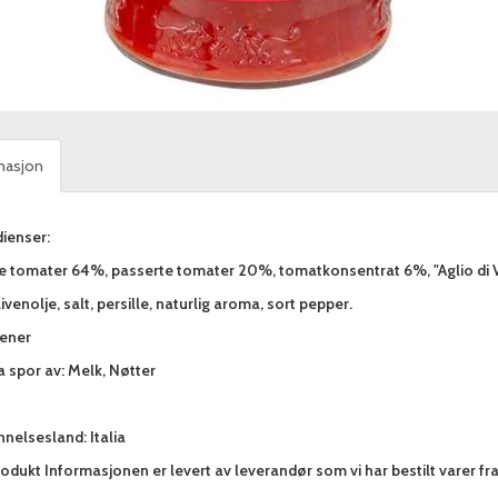
masjon
ienser:
e tomater 64%, passerte tomater 20%, tomatkonsentrat 6%, "Aglio di V
livenolje, salt, persille, naturlig aroma, sort pepper.
gener
 spor av: Melk, Nøtter
nelsesland: Italia
odukt Informasjonen er levert av leverandør som vi har bestilt varer fr