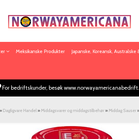
ter
Meksikanske Produkter
Japanske, Koreansk, Australske
For bedriftskunder, besøk www.norwayamericanabedrift
»
Dagligvare Handel
»
Middagsvarer og middagstilbehør
»
Middag Sauser