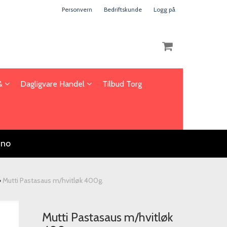
Personvern
Bedriftskunde
Logg på
 &
Dagligvare Handel
Tilbud Torg
Nullstill
Trykk ENTER for å søke
.no
»
Mutti Pastasaus m/hvitløk 400g.
Mutti Pastasaus m/hvitløk