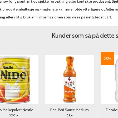
hov for garanti må du sjekke forpakning eller kontakte produsent. Sjek
sk produktemballasje og -materiale kan inneholde ytterligere og/eller 
ng eller riktig bruk enn informasjonen som vises på nettstedet vårt.
Kunder som så på dette 
25%
o Melkepulver Nestle
Peri-Peri Sauce Medium
Deodora
900G. (Tørrmelk)
Nando's 125g.
G
300,-
59,-