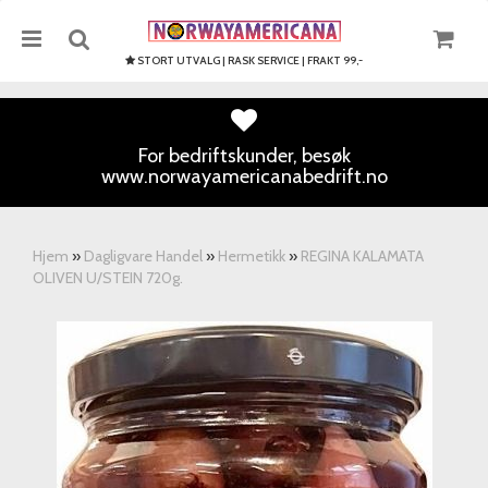
STORT UTVALG | RASK SERVICE | FRAKT 99,-
For bedriftskunder, besøk
www.norwayamericanabedrift.no
Nullstill
Trykk ENTER for å søke
Hjem
»
Dagligvare Handel
»
Hermetikk
»
REGINA KALAMATA
OLIVEN U/STEIN 720g.