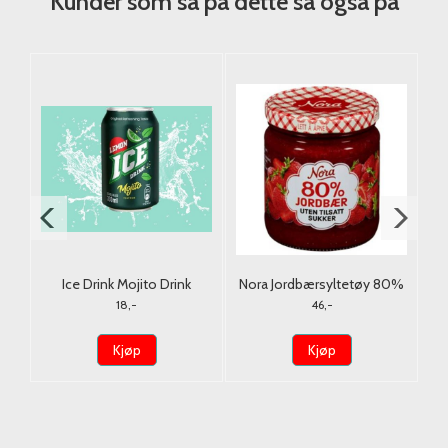
Kunder som så på dette så også på
.
Ice Drink Mojito Drink
Nora Jordbærsyltetøy 80%
P
330ml. EU
u/Tilsatt Sukker 275g.
18,-
46,-
Kjøp
Kjøp