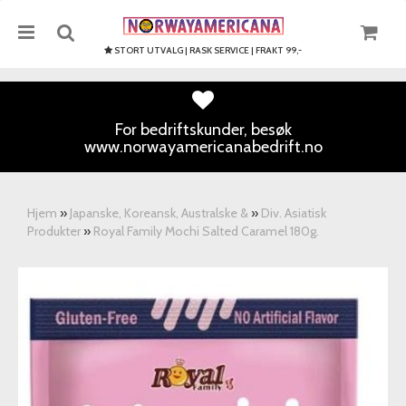
STORT UTVALG | RASK SERVICE | FRAKT 99,-
For bedriftskunder, besøk
www.norwayamericanabedrift.no
Nullstill
Trykk ENTER for å søke
Hjem
»
Japanske, Koreansk, Australske &
»
Div. Asiatisk
Produkter
»
Royal Family Mochi Salted Caramel 180g.