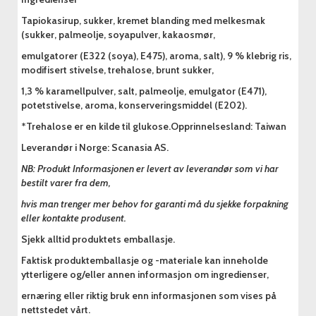
Tapiokasirup, sukker, kremet blanding med melkesmak
(sukker, palmeolje, soyapulver, kakaosmør,
emulgatorer (E322 (soya), E475), aroma, salt), 9 % klebrig ris,
modifisert stivelse, trehalose, brunt sukker,
1,3 % karamellpulver, salt, palmeolje, emulgator (E471),
potetstivelse, aroma, konserveringsmiddel (E202).
*Trehalose er en kilde til glukose.Opprinnelsesland: Taiwan
Leverandør i Norge: Scanasia AS.
NB: Produkt Informasjonen er levert av leverandør som vi har
bestilt varer fra dem,
hvis man trenger mer behov for garanti må du sjekke forpakning
eller kontakte produsent.
Sjekk alltid produktets emballasje.
Faktisk produktemballasje og -materiale kan inneholde
ytterligere og/eller annen informasjon om ingredienser,
ernæring eller riktig bruk enn informasjonen som vises på
nettstedet vårt.