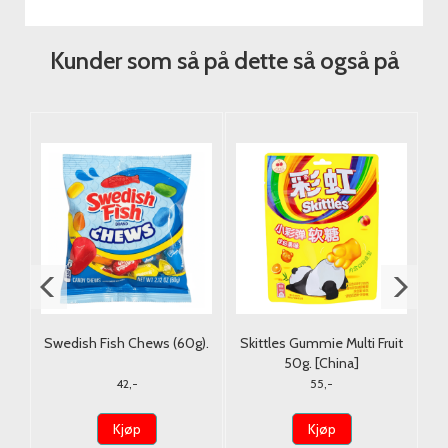
Kunder som så på dette så også på
0g.
Swedish Fish Chews (60g).
Skittles Gummie Multi Fruit
S
50g. [China]
42,-
55,-
Kjøp
Kjøp