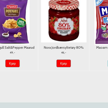
ull Salt&Pepper Maarud
Nora Jordbærsyltetøy 80%
Maoam K
250g.
u/Tilsatt Sukker 275g.
B
49,-
46,-
Kjøp
Kjøp