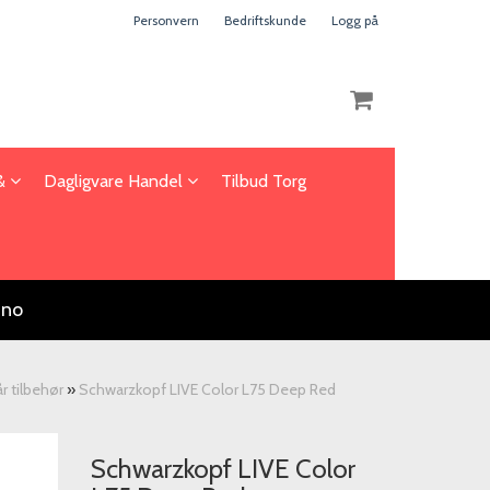
Personvern
Bedriftskunde
Logg på
 &
Dagligvare Handel
Tilbud Torg
Nullstill
Trykk ENTER for å søke
.no
r tilbehør
»
Schwarzkopf LIVE Color L75 Deep Red
Schwarzkopf LIVE Color