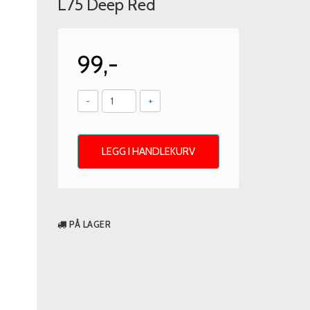
L75 Deep Red
99,-
-
+
LEGG I HANDLEKURV
PÅ LAGER