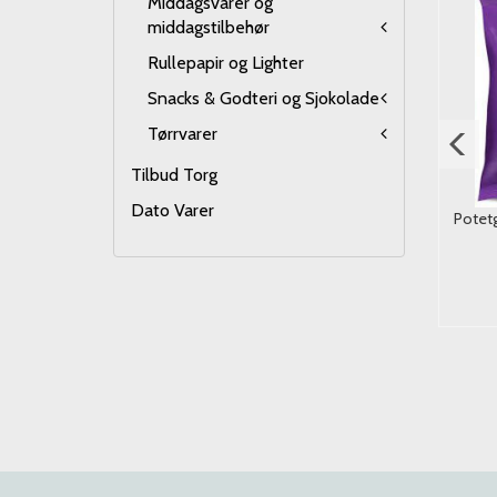
Middagsvarer og
50%
36%
middagstilbehør
Rullepapir og Lighter
Snacks & Godteri og Sjokolade
Tørrvarer
Tilbud Torg
Dato Varer
OBUNSIK Spicy Tteokbokki
Nidar Skumkarameller
Potetg
(( Riskake)) 343g./ Dato
190g*3st.
99,-
49,-
140,-
90,-
Kjøp
Kjøp