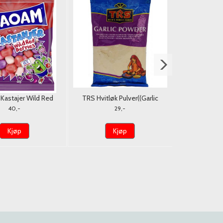
50%
astajer Wild Red
TRS Hvitløk Pulver((Garlic
Frukt Loll
erries 120g.
Powder)) 100g.
150g*1
40,-
29,-
30,
Kjøp
Kjøp
K