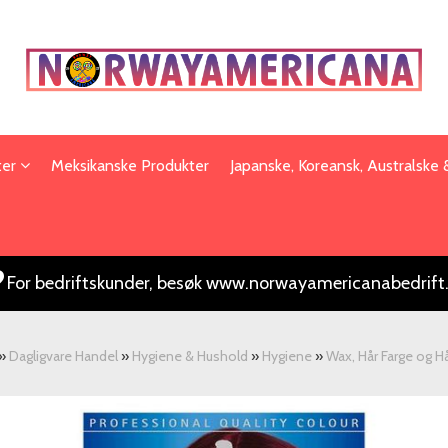
ter
Meksikanske Produkter
Japanske, Koreansk, Australske
For bedriftskunder, besøk www.norwayamericanabedrift
»
Dagligvare Handel
»
Hygiene & Hushold
»
Hygiene
»
Wax, Hår Farge og Hå