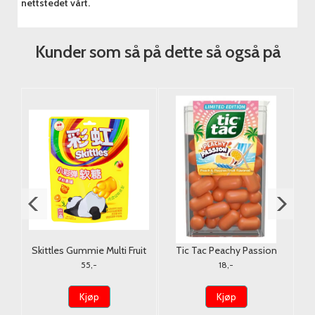
nettstedet vårt.
Kunder som så på dette så også på
s
Skittles Gummie Multi Fruit
Tic Tac Peachy Passion
M
50g. [China]
Ferrero 18g.
F
55,-
18,-
Kjøp
Kjøp