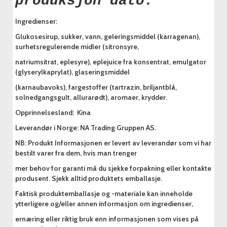
produksjon dato.
Ingredienser:
Glukosesirup, sukker, vann, geleringsmiddel (karragenan),
surhetsregulerende midler (sitronsyre,
natriumsitrat, eplesyre), eplejuice fra konsentrat, emulgator
(glyserylkaprylat), glaseringsmiddel
(karnaubavoks), fargestoffer (tartrazin, briljantblå,
solnedgangsgult, allurarødt), aromaer, krydder.
Opprinnelsesland: Kina
Leverandør i Norge: NA Trading Gruppen AS.
NB: Produkt Informasjonen er levert av leverandør som vi har
bestilt varer fra dem, hvis man trenger
mer behov for garanti må du sjekke forpakning eller kontakte
produsent. Sjekk alltid produktets emballasje.
Faktisk produktemballasje og -materiale kan inneholde
ytterligere og/eller annen informasjon om ingredienser,
ernæring eller riktig bruk enn informasjonen som vises på