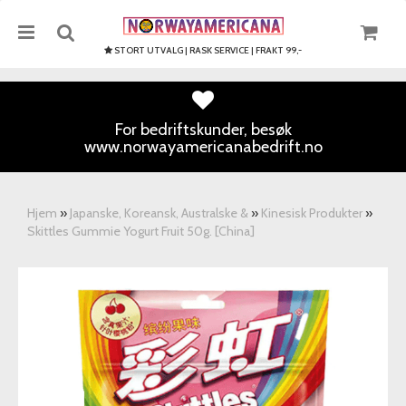
STORT UTVALG | RASK SERVICE | FRAKT 99,-
For bedriftskunder, besøk
www.norwayamericanabedrift.no
Nullstill
Trykk ENTER for å søke
Hjem
»
Japanske, Koreansk, Australske &
»
Kinesisk Produkter
»
Skittles Gummie Yogurt Fruit 50g. [China]