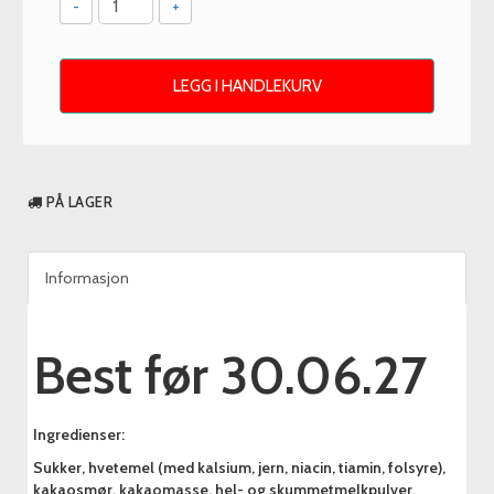
-
+
LEGG I HANDLEKURV
PÅ LAGER
Informasjon
Best før 30.06.27
Ingredienser:
Sukker, hvetemel (med kalsium, jern, niacin, tiamin, folsyre),
kakaosmør, kakaomasse, hel- og skummetmelkpulver,