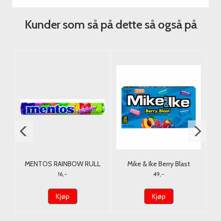
Kunder som så på dette så også på
ai
MENTOS RAINBOW RULL
Mike & Ike Berry Blast
38G.
Theatre Box 120g. USA
16,-
49,-
Kjøp
Kjøp