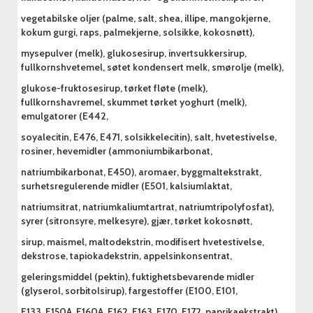
vegetabilske oljer (palme, salt, shea, illipe, mangokjerne,
kokum gurgi, raps, palmekjerne, solsikke, kokosnøtt),
mysepulver (melk), glukosesirup, invertsukkersirup,
fullkornshvetemel, søtet kondensert melk, smørolje (melk),
glukose-fruktosesirup, tørket fløte (melk),
fullkornshavremel, skummet tørket yoghurt (melk),
emulgatorer (E442,
soyalecitin, E476, E471, solsikkelecitin), salt, hvetestivelse,
rosiner, hevemidler (ammoniumbikarbonat,
natriumbikarbonat, E450), aromaer, byggmaltekstrakt,
surhetsregulerende midler (E501, kalsiumlaktat,
natriumsitrat, natriumkaliumtartrat, natriumtripolyfosfat),
syrer (sitronsyre, melkesyre), gjær, tørket kokosnøtt,
sirup, maismel, maltodekstrin, modifisert hvetestivelse,
dekstrose, tapiokadekstrin, appelsinkonsentrat,
geleringsmiddel (pektin), fuktighetsbevarende midler
(glyserol, sorbitolsirup), fargestoffer (E100, E101,
E133, E150A, E160A, E162, E163, E170, E172, paprikaekstrakt),