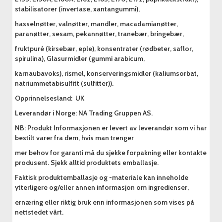
stabilisatorer (invertase, xantangummi),
hasselnøtter, valnøtter, mandler, macadamianøtter,
paranøtter, sesam, pekannøtter, tranebær, bringebær,
fruktpuré (kirsebær, eple), konsentrater (rødbeter, saflor,
spirulina), Glasurmidler (gummi arabicum,
karnaubavoks), rismel, konserveringsmidler (kaliumsorbat,
natriummetabisulfitt (sulfitter)).
Opprinnelsesland: UK
Leverandør i Norge: NA Trading Gruppen AS.
NB: Produkt Informasjonen er levert av leverandør som vi har
bestilt varer fra dem, hvis man trenger
mer behov for garanti må du sjekke forpakning eller kontakte
produsent. Sjekk alltid produktets emballasje.
Faktisk produktemballasje og -materiale kan inneholde
ytterligere og/eller annen informasjon om ingredienser,
ernæring eller riktig bruk enn informasjonen som vises på
nettstedet vårt.