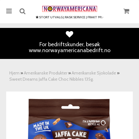
STORT UTVALG | RASK SERVICE | FRAKT 99,-
For bedriftskunder, besøk
www.norwayamericanabedrift.no
Nullstill
Trykk ENTER for å søke
Hjem
»
Amerikanske Produkter
»
Amerikanske Sjokolade
»
Sweet Dreams Jaffa Cake Choc Nibbles 135g.