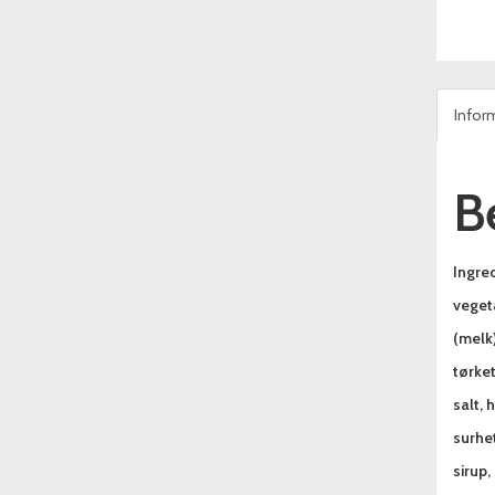
Infor
B
Ingre
vegeta
(melk)
tørket
salt,
surhet
sirup,