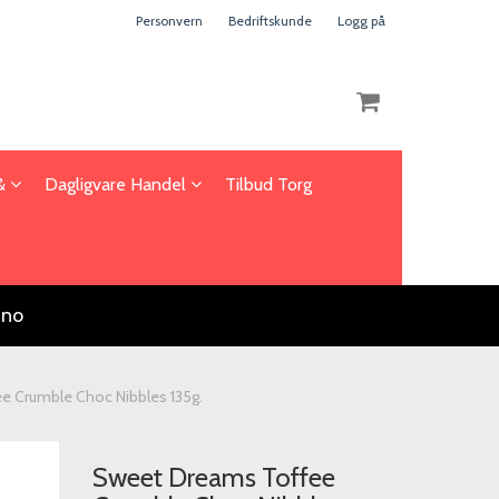
Personvern
Bedriftskunde
Logg på
 &
Dagligvare Handel
Tilbud Torg
Nullstill
Trykk ENTER for å søke
.no
 Crumble Choc Nibbles 135g.
Sweet Dreams Toffee