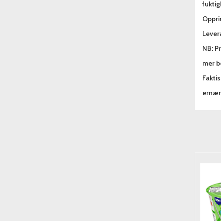
fuktig
Oppri
Lever
NB: Pr
mer be
Fakti
ernæri