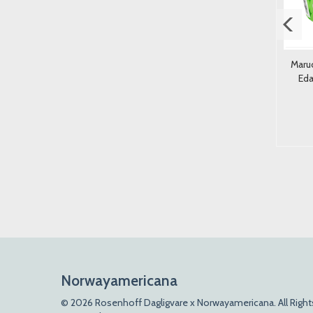
uicy Twists Chocolate 4oz
Sweet Dreams Jaffa Cake
Maru
(113g).
Choc Nibbles 135g.
Ed
59,-
42,-
Kjøp
Kjøp
Norwayamericana
© 2026 Rosenhoff Dagligvare x Norwayamericana. All Right