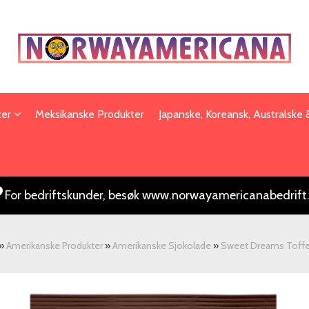
ter
Meksikanske Produkter
Japanske, Koreansk, Australske
For bedriftskunder, besøk www.norwayamericanabedrift
»
Amerikanske Produkter
»
Amerikanske Sjokolade
»
Sweet Dreams Toffee