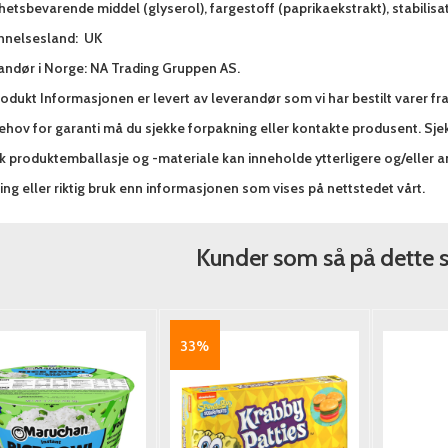
hetsbevarende middel (glyserol), fargestoff (paprikaekstrakt), stabilisat
nnelsesland: UK
andør i Norge: NA Trading Gruppen AS.
odukt Informasjonen er levert av leverandør som vi har bestilt varer fr
hov for garanti må du sjekke forpakning eller kontakte produsent. Sjek
sk produktemballasje og -materiale kan inneholde ytterligere og/eller 
ng eller riktig bruk enn informasjonen som vises på nettstedet vårt.
Kunder som så på dette 
33%