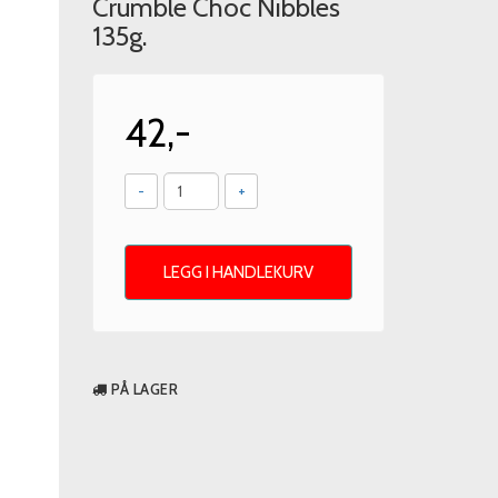
Crumble Choc Nibbles
135g.
42,-
-
+
LEGG I HANDLEKURV
PÅ LAGER