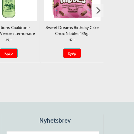
tions Cauldron -
Sweet Dreams Birthday Cake
Bergen Dubai
s Venom Lemonade
Choc Nibbles 135g.
9
330ml.
49,-
42,-
4
Kjøp
Kjøp
K
Nyhetsbrev