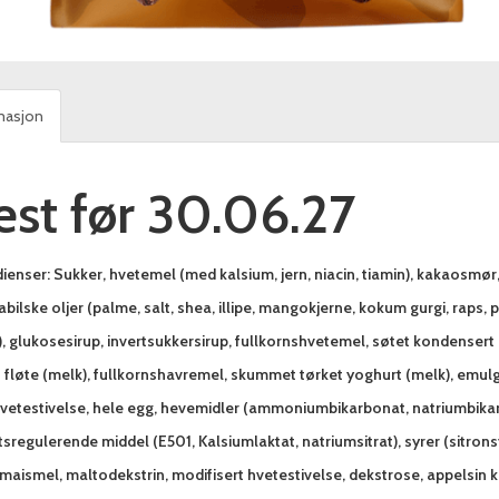
masjon
est før 30.06.27
dienser: Sukker, hvetemel (med kalsium, jern, niacin, tiamin), kakaos
bilske oljer (palme, salt, shea, illipe, mangokjerne, kokum gurgi, raps,
, glukosesirup, invertsukkersirup, fullkornshvetemel, søtet kondensert
 fløte (melk), fullkornshavremel, skummet tørket yoghurt (melk), emulgat
 hvetestivelse, hele egg, hevemidler (ammoniumbikarbonat, natriumbika
sregulerende middel (E501, Kalsiumlaktat, natriumsitrat), syrer (sitrons
 maismel, maltodekstrin, modifisert hvetestivelse, dekstrose, appelsin k