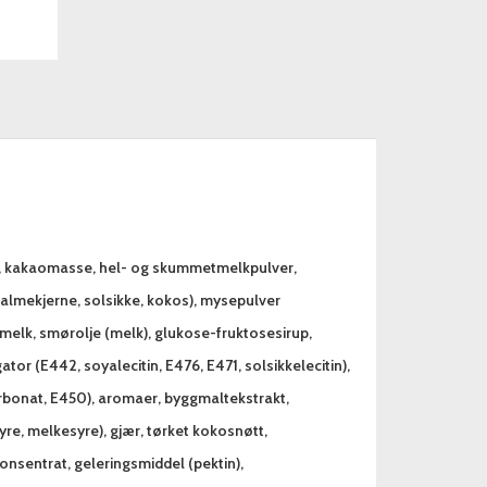
mør, kakaomasse, hel- og skummetmelkpulver,
 palmekjerne, solsikke, kokos), mysepulver
 melk, smørolje (melk), glukose-fruktosesirup,
or (E442, soyalecitin, E476, E471, solsikkelecitin),
rbonat, E450), aromaer, byggmaltekstrakt,
yre, melkesyre), gjær, tørket kokosnøtt,
onsentrat, geleringsmiddel (pektin),