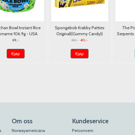
chan Bowl Instant Rice
Spongebob Krabby Patties
The Po
amame 106.9g - USA
Original((Gummy Candy))
Serpent
Theatre Box 70g./Dato
69,-
60,-
40,-
Kjøp
Kjøp
Om oss
Kundeservice
s
Norwayamericana
Personvern