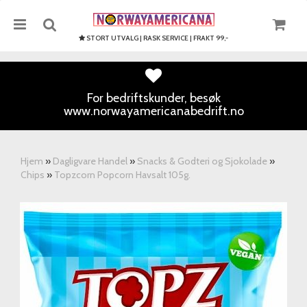
STORT UTVALG | RASK SERVICE | FRAKT 99,-
For bedriftskunder, besøk
www.norwayamericanabedrift.no
Nullstill
Trykk ENTER for å søke
Hjem
»
Dagligvare Handel
»
Snacks & Godteri og Sjokolade
»
Chips
»
Topzcorn Popcorn Havsalt 105g.