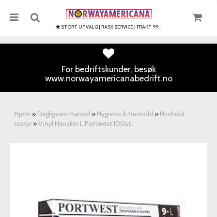
STORT UTVALG | RASK SERVICE | FRAKT 99,-
For bedriftskunder, besøk
www.norwayamericanabedrift.no
Nullstill
Trykk ENTER for å søke
Hjem
»
Dagligvare Handel
»
Hygiene & Hushold
»
Hushold
utstyr
»
Vinyl Hansker L Portwest 100st.