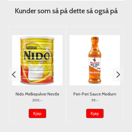
Kunder som så på dette så også på
Nido Melkepulver Nestle
Peri-Peri Sauce Medium
900G. (Tørrmelk)
Nando's 125g.
300,-
59,-
Kjøp
Kjøp