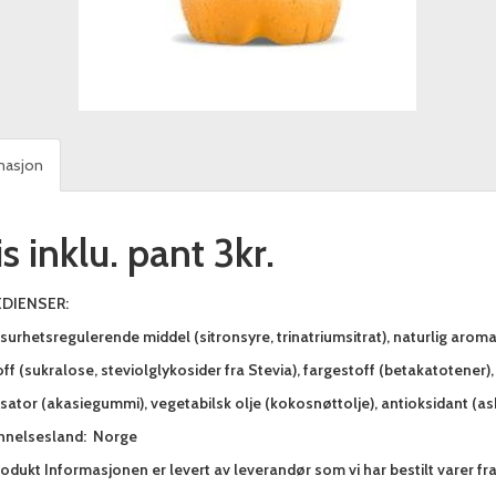
masjon
is inklu. pant 3kr.
DIENSER:
surhetsregulerende middel (sitronsyre, trinatriumsitrat), naturlig aroma
ff (sukralose, steviolglykosider fra Stevia), fargestoff (betakatotener
isator (akasiegummi), vegetabilsk olje (kokosnøttolje), antioksidant (as
nnelsesland: Norge
odukt Informasjonen er levert av leverandør som vi har bestilt varer fr