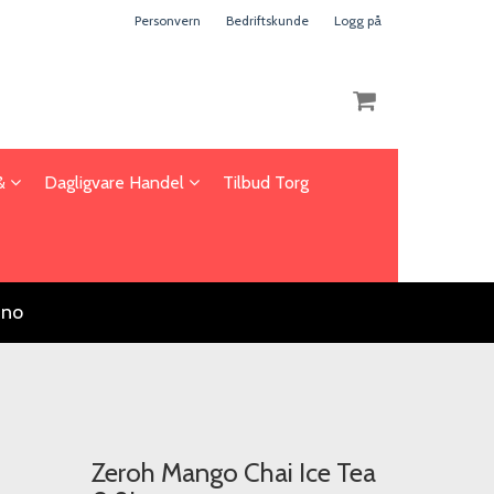
Personvern
Bedriftskunde
Logg på
 &
Dagligvare Handel
Tilbud Torg
Nullstill
Trykk ENTER for å søke
.no
Zeroh Mango Chai Ice Tea