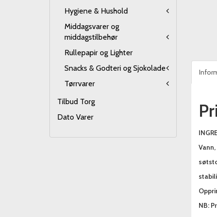
Hygiene & Hushold
Middagsvarer og
middagstilbehør
Rullepapir og Lighter
Snacks & Godteri og Sjokolade
Infor
Tørrvarer
Tilbud Torg
Pr
Dato Varer
INGRE
Vann, 
søtsto
stabil
Oppri
NB: Pr