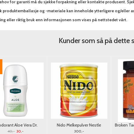
hov for garanti må du sjekke forpakning eller kontakte produsent. Sjek
sk produktemballasje og -materiale kan inneholde ytterligere og/eller 
ng eller riktig bruk enn informasjonen som vises på nettstedet vårt.
Kunder som så på dette 
dorant Aloe Vera Dr.
Nido Melkepulver Nestle
Broken T
Greve 50ml.
900G. (Tørrmelk)
S
40,-
30,-
300,-