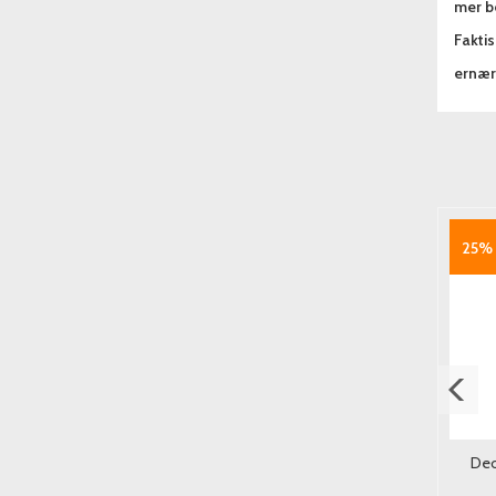
mer be
Fakti
ernæri
25%
PG Svart Te 300poser
Sina Ingefær Sukkertøy
Deo
Original 56g.
179,-
25,-