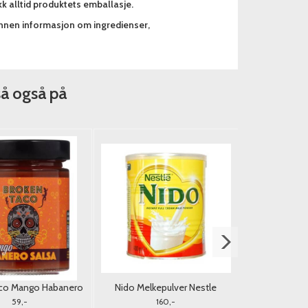
k alltid produktets emballasje.
annen informasjon om ingredienser,
så også på
aco Mango Habanero
Nido Melkepulver Nestle
Extra Tyggeg
alsa 250g.
400g. (Tørrmelk)
59,-
160,-