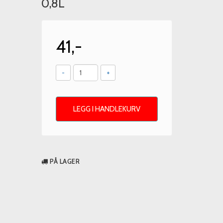
0,8L
41,-
-
+
LEGG I HANDLEKURV
PÅ LAGER