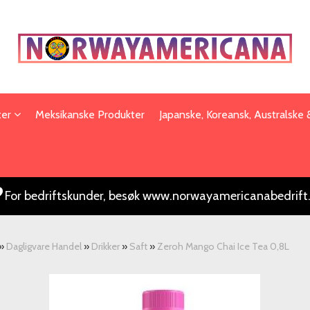
ter
Meksikanske Produkter
Japanske, Koreansk, Australske
For bedriftskunder, besøk www.norwayamericanabedrift
»
Dagligvare Handel
»
Drikker
»
Saft
»
Zeroh Mango Chai Ice Tea 0,8L